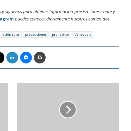
s
y síguenos para obtener información precisa, interesante y
tagram
puedes conocer diariamente nuestros contenidos
inación solar
precauciones
pronóstico
Venezuela
book
X
LinkedIn
Messenger
Imprimir
Meta
busca
innovar
en
las
comunicaciones