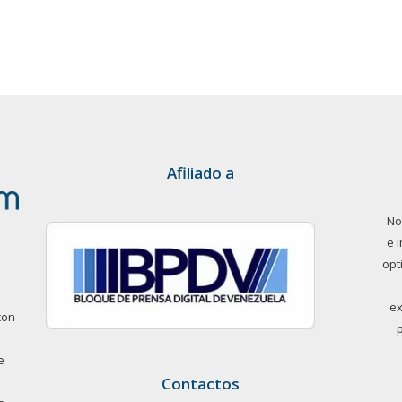
Afiliado a
No
e 
opt
ex
con
e
Contactos