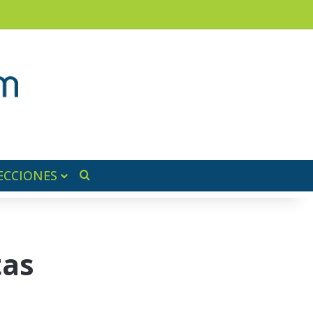
am
a lateral
ECCIONES
Buscar por
tas