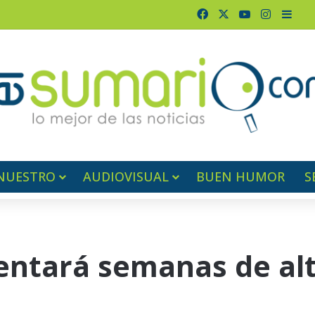
Facebook
X
YouTube
Instagr
Barr
NUESTRO
AUDIOVISUAL
BUEN HUMOR
S
entará semanas de al