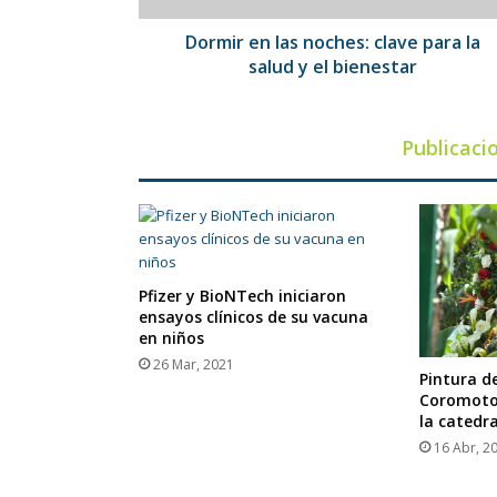
y
el
Dormir en las noches: clave para la
bienestar
salud y el bienestar
Publicaci
Pfizer y BioNTech iniciaron
ensayos clínicos de su vacuna
en niños
26 Mar, 2021
Pintura de
Coromoto 
la catedr
16 Abr, 2