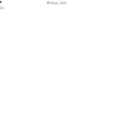
e
09 Jul, 2022
022