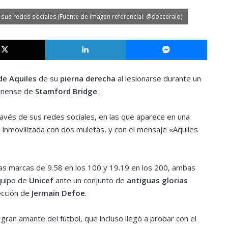
 sus redes sociales (Fuente de imagen referencial: @socceraid)
X
LinkedIn
Messe
de Aquiles
de su
pierna derecha
al lesionarse durante un
dinense de
Stamford Bridge
.
avés de sus redes sociales, en las que aparece en una
a inmovilizada con dos muletas, y con el mensaje «Aquiles
as marcas de 9.58 en los 100 y 19.19 en los 200, ambas
equipo de
Unicef
ante un conjunto de
antiguas glorias
ección de
Jermain Defoe
.
 gran amante del fútbol, que incluso llegó a probar con el