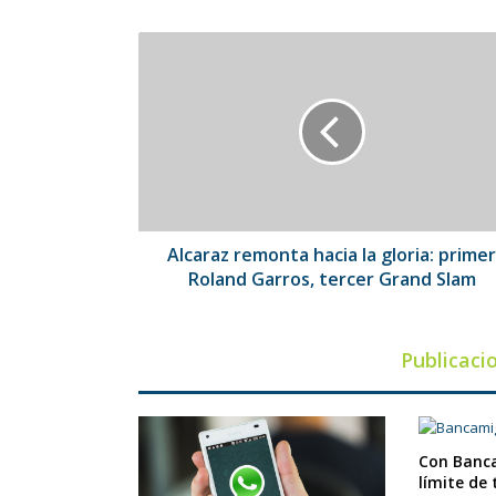
Alcaraz
remonta
hacia
la
gloria:
primer
Roland
Garros,
tercer
Grand
Alcaraz remonta hacia la gloria: primer
Slam
Roland Garros, tercer Grand Slam
Publicaci
Con Banca
límite de 