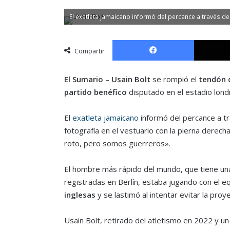
El exatleta jamaicano informó del percance a través de
Facebook
Compartir
El Sumario
–
Usain Bolt
se rompió el
tendón 
partido benéfico
disputado en el estadio lon
El
exatleta jamaicano
informó del percance a tr
fotografía en el vestuario con la pierna derech
roto, pero somos guerreros».
El hombre más rápido del mundo, que tiene un
registradas en Berlín, estaba jugando con el 
inglesas
y se lastimó al intentar evitar la proy
Usain Bolt, retirado del atletismo en 2022 y un