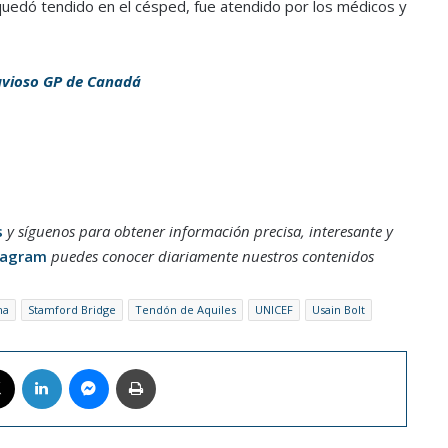
quedó tendido en el césped, fue atendido por los médicos y
uvioso GP de Canadá
s
y síguenos para obtener información precisa, interesante y
tagram
puedes conocer diariamente nuestros contenidos
ha
Stamford Bridge
Tendón de Aquiles
UNICEF
Usain Bolt
book
X
LinkedIn
Messenger
Imprimir