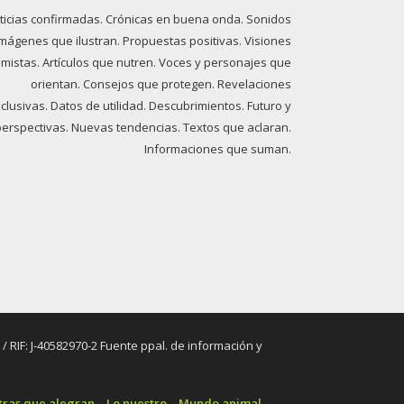
ticias confirmadas. Crónicas en buena onda. Sonidos
imágenes que ilustran. Propuestas positivas. Visiones
imistas. Artículos que nutren. Voces y personajes que
orientan. Consejos que protegen. Revelaciones
clusivas. Datos de utilidad. Descubrimientos. Futuro y
perspectivas. Nuevas tendencias. Textos que aclaran.
Informaciones que suman.
RIF: J-40582970-2 Fuente ppal. de información y
tras que alegran
Lo nuestro
Mundo animal