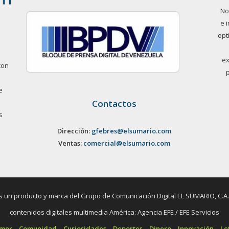
No
e 
opt
ex
con
e
Contactos
s
Dirección:
gfebres@elsumario.com
Ventas:
comercial@elsumario.com
un producto y marca del Grupo de Comunicación Digital EL SUMARIO, C.A. / 
contenidos digitales multimedia América: Agencia EFE / EFE Servicios
umor
Comunidad
Curiosidades
Deportes
Dinero
Innovación
Le