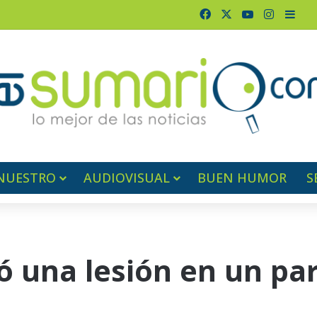
Facebook
X
YouTube
Instagr
Barr
NUESTRO
AUDIOVISUAL
BUEN HUMOR
S
ió una lesión en un pa