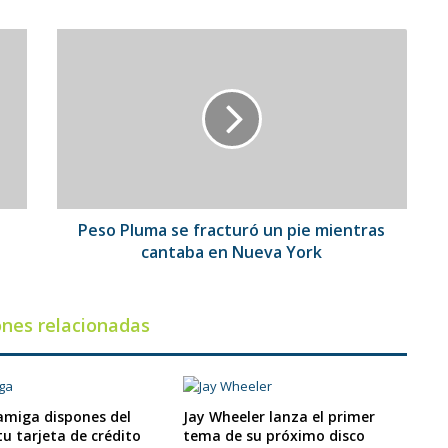
Peso
Pluma
se
fracturó
un
pie
mientras
cantaba
en
Nueva
Peso Pluma se fracturó un pie mientras
York
cantaba en Nueva York
ones relacionadas
miga dispones del
Jay Wheeler lanza el primer
tu tarjeta de crédito
tema de su próximo disco