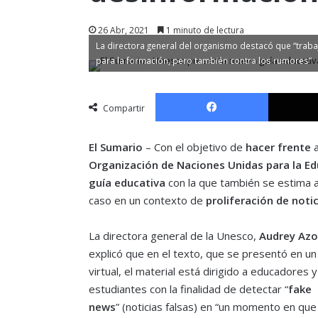
26 Abr, 2021
1 minuto de lectura
La directora general del organismo destacó que “trab
para la formación, pero también contra los rumores”
Facebook
Compartir
El Sumario
– Con el objetivo de
hacer frente
a
Organización de Naciones Unidas para la E
guía educativa
con la que también se estima 
caso en un contexto de
proliferación de notic
La directora general de la Unesco,
Audrey Azo
explicó que en el texto, que se presentó en u
virtual, el material está dirigido a educadores y
estudiantes con la finalidad de detectar “
fake
news
” (noticias falsas) en “un momento en que