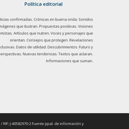
Política editorial
ticias confirmadas. Crónicas en buena onda. Sonidos
imágenes que ilustran. Propuestas positivas. Visiones
imistas. Artículos que nutren. Voces y personajes que
orientan. Consejos que protegen. Revelaciones
clusivas. Datos de utilidad. Descubrimientos. Futuro y
perspectivas. Nuevas tendencias. Textos que aclaran.
Informaciones que suman.
RIF: J-40582970-2 Fuente ppal. de información y