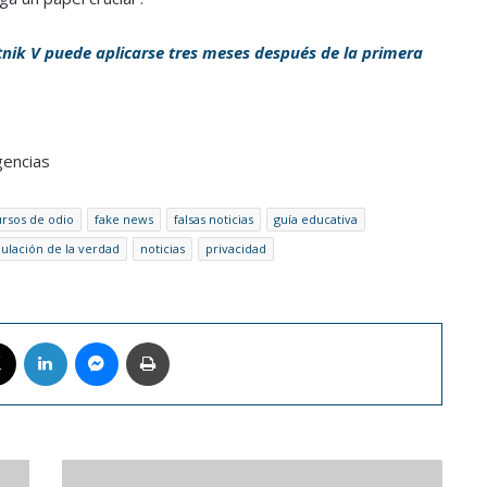
nik V puede aplicarse tres meses después de la primera
gencias
ursos de odio
fake news
falsas noticias
guía educativa
ulación de la verdad
noticias
privacidad
book
X
LinkedIn
Messenger
Imprimir
Mira