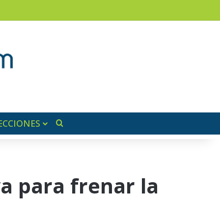
am
a lateral
ECCIONES
Buscar por
a para frenar la