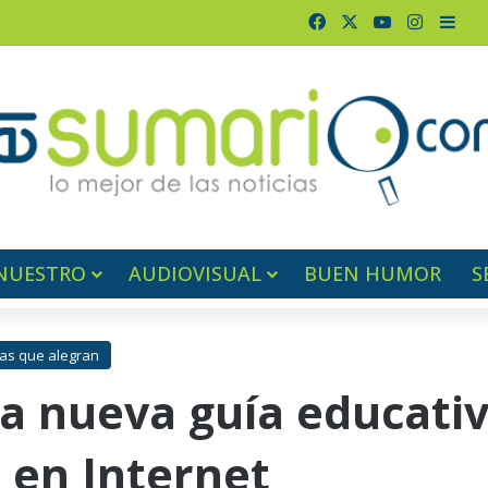
Facebook
X
YouTube
Instagr
Barr
NUESTRO
AUDIOVISUAL
BUEN HUMOR
S
ras que alegran
 nueva guía educativ
 en Internet