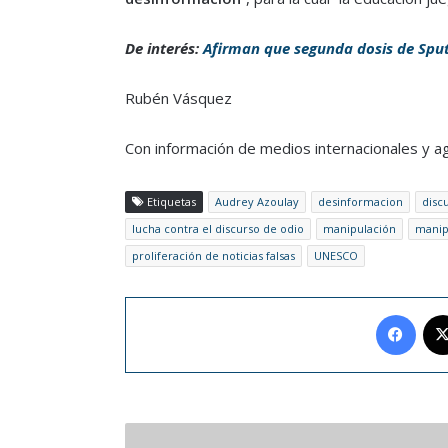
De interés:
Afirman que segunda dosis de Sput
Rubén Vásquez
Con información de medios internacionales y a
Etiquetas
Audrey Azoulay
desinformacion
disc
lucha contra el discurso de odio
manipulación
manip
proliferación de noticias falsas
UNESCO
Face
Yulimar