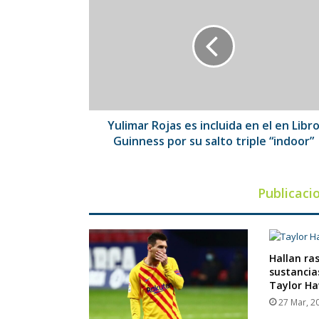
Rojas
es
incluida
en
el
en
Libro
Guinness
por
Yulimar Rojas es incluida en el en Libr
su
Guinness por su salto triple “indoor”
salto
triple
“indoor”
Publicaci
Hallan ras
sustancia
Taylor Ha
27 Mar, 2