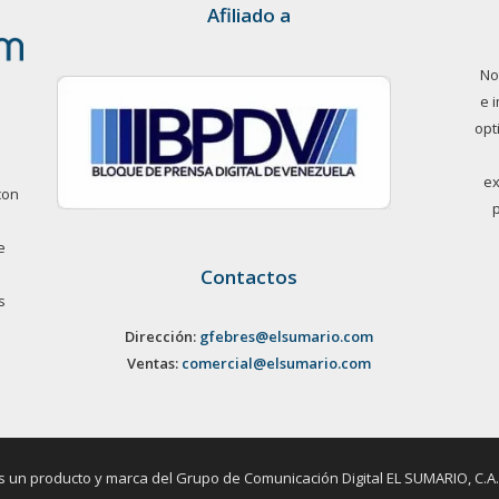
Afiliado a
No
e 
opt
ex
con
e
Contactos
s
Dirección:
gfebres@elsumario.com
Ventas:
comercial@elsumario.com
un producto y marca del Grupo de Comunicación Digital EL SUMARIO, C.A. / 