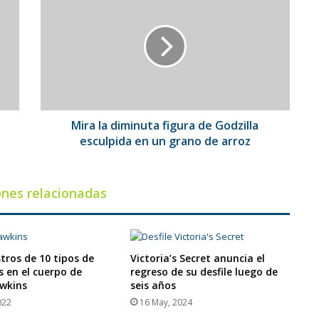
la
diminuta
figura
de
Godzilla
esculpida
en
un
grano
o
Mira la diminuta figura de Godzilla
de
esculpida en un grano de arroz
arroz
ones relacionadas
tros de 10 tipos de
Victoria’s Secret anuncia el
s en el cuerpo de
regreso de su desfile luego de
wkins
seis años
022
16 May, 2024