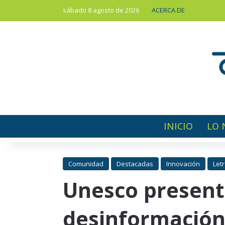
sábado 8 agosto de 2026
ACERCA DE
INICIO
LO 
Comunidad
Destacadas
Innovación
Let
Unesco presenta
desinformación