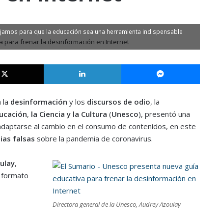
ajamos para que la educación sea una herramienta indispensable
X
LinkedIn
Messe
 la
desinformación
y los
discursos de odio
, la
ducación
,
la Ciencia
y la Cultura
(
Unesco
), presentó una
adaptarse al cambio en el consumo de contenidos, en este
ias
falsas
sobre la pandemia de coronavirus.
ulay
,
n formato
Directora general de la Unesco, Audrey Azoulay