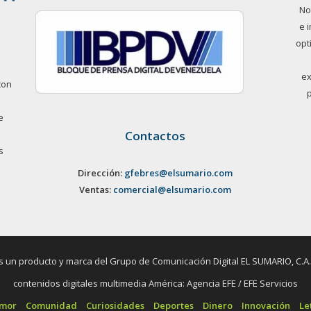
No
e 
opt
ex
con
e
Contactos
s
Dirección:
gfebres@elsumario.com
Ventas:
comercial@elsumario.com
un producto y marca del Grupo de Comunicación Digital EL SUMARIO, C.A. / 
contenidos digitales multimedia América: Agencia EFE / EFE Servicios
umor
Comunidad
Curiosidades
Deportes
Dinero
Innovación
Le