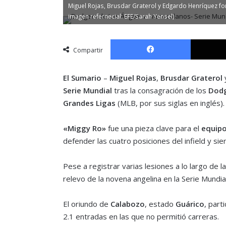
Miguel Rojas, Brusdar Graterol y Edgardo Henríquez f
imagen refernecial: EFE/Sarah Yensel)
Facebook
Compartir
El Sumario
–
Miguel Rojas
,
Brusdar Graterol
Serie Mundial
tras la consagración de los
Dodg
Grandes Ligas
(MLB, por sus siglas en inglés).
«Miggy Ro»
fue una pieza clave para el
equipo
defender las cuatro posiciones del infield y s
Pese a registrar varias lesiones a lo largo de 
relevo de la novena angelina en la Serie Mundial
El oriundo de
Calabozo
, estado
Guárico
, part
2.1 entradas en las que no permitió carreras.