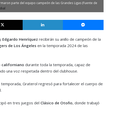
ormaron parte del equipo campeón de las Grandes Ligas (Fuente de
X
LinkedIn
Messe
y
Edgardo Henríquez
recibirán su anillo de campeón de la
ers de Los Ángeles
en la temporada 2024 de las
 californiano
durante toda la temporada, capaz de
iendo una voz respetada dentro del clubhouse.
la temporada, Graterol regresó para fortalecer el cuerpo de
.
icipó en tres juegos del
Clásico de Otoño
, donde trabajó