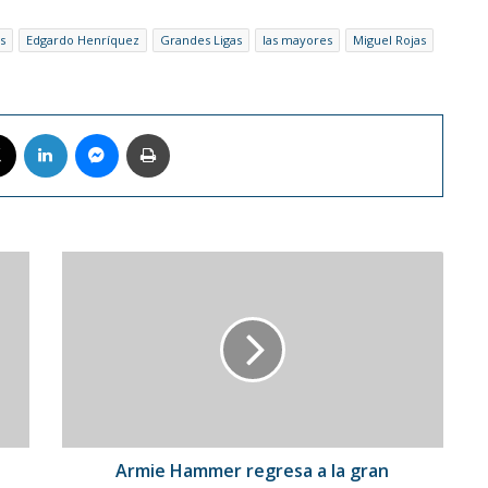
s
Edgardo Henríquez
Grandes Ligas
las mayores
Miguel Rojas
book
X
LinkedIn
Messenger
Imprimir
Armie
Hammer
regresa
a
la
gran
pantalla
Armie Hammer regresa a la gran