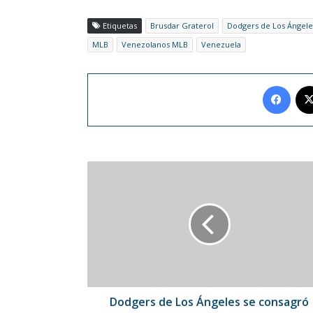
Etiquetas
Brusdar Graterol
Dodgers de Los Ángele
MLB
Venezolanos MLB
Venezuela
Face
Dodgers
de
Los
Ángeles
se
consagró
campeón
de
la
MLB
Dodgers de Los Ángeles se consagró