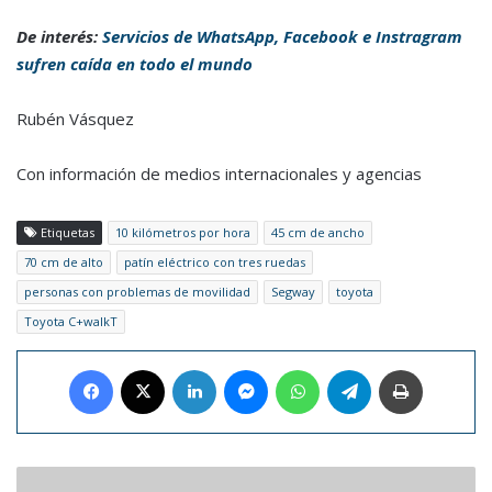
De interés:
Servicios de WhatsApp, Facebook e Instragram
sufren caída en todo el mundo
Rubén Vásquez
Con información de medios internacionales y agencias
Etiquetas
10 kilómetros por hora
45 cm de ancho
70 cm de alto
patín eléctrico con tres ruedas
personas con problemas de movilidad
Segway
toyota
Toyota C+walkT
Facebook
X
LinkedIn
Messenger
WhatsApp
Telegram
Imprimir
F1