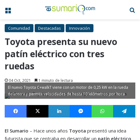
Menú
B
Comunidad
Destacadas
Innovación
Toyota presenta su nuevo
patín eléctrico con tres
ruedas
04 Oct, 2021
1 minuto de lectura
El nuevo Toyota C+walkT viene con un motor de 0,25 kW en la rueda
delantera y permite velocidades de hasta 10 kilómetros por hora
Facebook
X
LinkedIn
Messenger
WhatsApp
Te
El Sumario
– Hace unos años
Toyota
presentó una idea
futurista que se centraba en desarrollar un
patín eléctrico