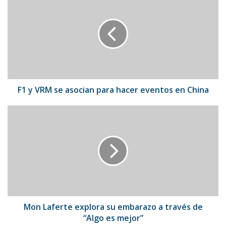
y
VRM
se
asocian
para
hacer
eventos
en
China
F1 y VRM se asocian para hacer eventos en China
Mon
Laferte
explora
su
embarazo
a
través
de
“Algo
es
Mon Laferte explora su embarazo a través de
mejor”
“Algo es mejor”