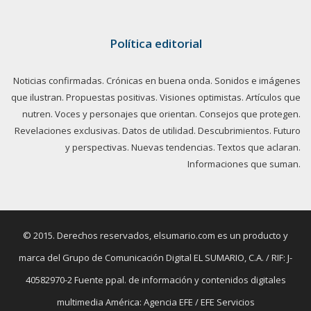
Política editorial
Noticias confirmadas. Crónicas en buena onda. Sonidos e imágenes
que ilustran. Propuestas positivas. Visiones optimistas. Artículos que
nutren. Voces y personajes que orientan. Consejos que protegen.
Revelaciones exclusivas. Datos de utilidad. Descubrimientos. Futuro
y perspectivas. Nuevas tendencias. Textos que aclaran.
Informaciones que suman.
© 2015. Derechos reservados, elsumario.com es un producto y
marca del Grupo de Comunicación Digital EL SUMARIO, C.A. / RIF: J-
40582970-2 Fuente ppal. de información y contenidos digitales
multimedia América: Agencia EFE / EFE Servicios