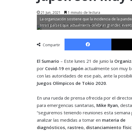
21 Jun, 2021
1 minuto de lectura
La organización sostiene que la incidencia de la pand
otros países que actualmente celebran grandes event
Facebook
Compartir
El Sumario
– Este lunes 21 de junio la
Organiza
por
Covid-19
en
Japón
actualmente son muy ba
con las autoridades de ese país, ante la posibi
Juegos Olímpicos de Tokio 2020
.
En una rueda de prensa ofrecida por el directo
para emergencias sanitarias,
Mike Ryan
, dest
“seguiremos teniendo reuniones esta semana 
analizar las medidas a tomar en
materia de
diagnósticos
,
rastreo
,
distanciamiento
físi