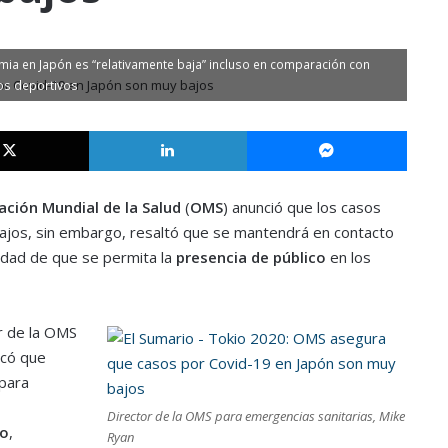
emia en Japón es “relativamente baja” incluso en comparación con
os deportivos
X
LinkedIn
Messe
ción Mundial de la Salud
(
OMS
) anunció que los casos
jos, sin embargo, resaltó que se mantendrá en contacto
lidad de que se permita la
presencia de público
en los
r de la OMS
acó que
para
Director de la OMS para emergencias sanitarias, Mike
co
,
Ryan