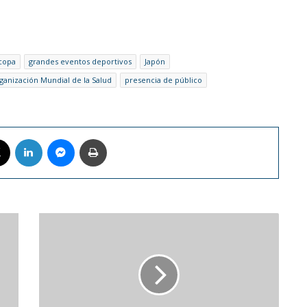
copa
grandes eventos deportivos
Japón
ganización Mundial de la Salud
presencia de público
book
X
LinkedIn
Messenger
Imprimir
Estudio
indica
que
estudiantes
con
educación
a