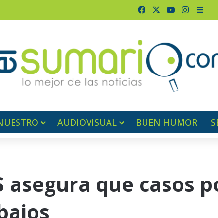
Facebook
X
YouTube
Instagr
Barr
NUESTRO
AUDIOVISUAL
BUEN HUMOR
S
 asegura que casos p
bajos