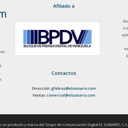
Afiliado a
No
e 
opt
ex
con
e
Contactos
s
Dirección:
gfebres@elsumario.com
Ventas:
comercial@elsumario.com
un producto y marca del Grupo de Comunicación Digital EL SUMARIO, C.A. / 