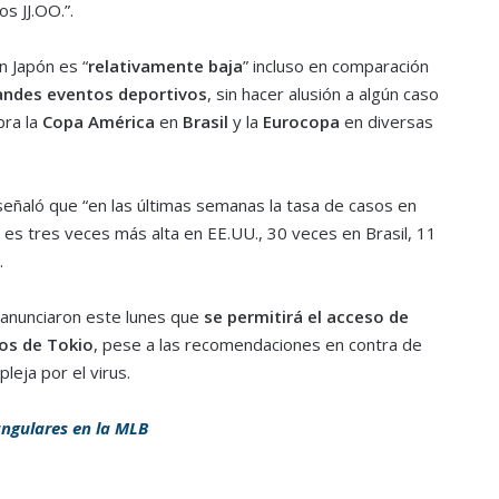
s JJ.OO.”.
n Japón es “
relativamente baja
” incluso en comparación
andes eventos deportivos
, sin hacer alusión a algún caso
bra la
Copa América
en
Brasil
y la
Eurocopa
en diversas
señaló que “en las últimas semanas la tasa de casos en
e es tres veces más alta en EE.UU., 30 veces en Brasil, 11
.
 anunciaron este lunes que
se permitirá el acceso de
cos de Tokio
, pese a las recomendaciones en contra de
eja por el virus.
angulares en la MLB