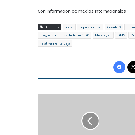
Con información de medios internacionales
Etiquetas
brasil
copa américa
Covid-19
Euro
juegos olimpicos de tokio 2020
Mike Ryan
OMS
Or
relativamente baja
Face
Geena
Davis
y
Susan
Sarandon
celebran
el