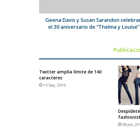
30
aniversario
de
Geena Davis y Susan Sarandon celebra
“Thelma
el 30 aniversario de “Thelma y Louise”
y
Louise”
Publicaci
Twitter amplía límite de 140
caracteres
19 Sep, 2016
Despídete
fashionis
08 Jun, 20