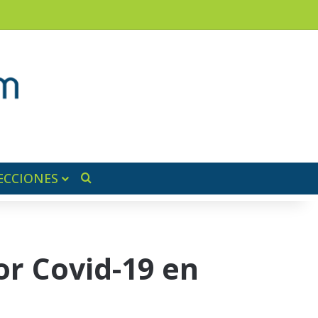
am
a lateral
ECCIONES
Buscar por
or Covid-19 en