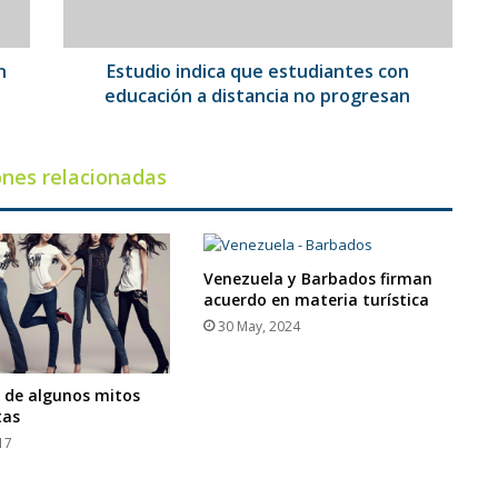
distancia
no
progresan
n
Estudio indica que estudiantes con
educación a distancia no progresan
ones relacionadas
Venezuela y Barbados firman
acuerdo en materia turística
30 May, 2024
 de algunos mitos
tas
17