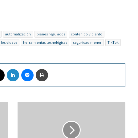
automatización
bienes regulados
contenido violento
 los videos
herramientas tecnológicas
seguridad menor
TikTok
book
X
LinkedIn
Messenger
Imprimir
Ronald
Acuña
Jr.
sufre
una
lesión