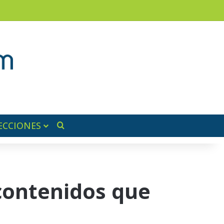
am
a lateral
ECCIONES
Buscar por
 contenidos que