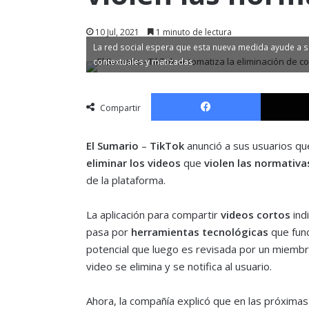
10 Jul, 2021
1 minuto de lectura
La red social espera que esta nueva medida ayude a 
contextuales y matizadas
Facebook
Compartir
El Sumario
–
TikTok
anunció a sus usuarios q
eliminar los videos
que
violen las normativa
de la plataforma.
La aplicación para compartir
videos cortos
indi
pasa por
herramientas tecnológicas
que fun
potencial que luego es revisada por un miembro 
video se elimina y se notifica al usuario.
Ahora, la compañía explicó que en las próxim