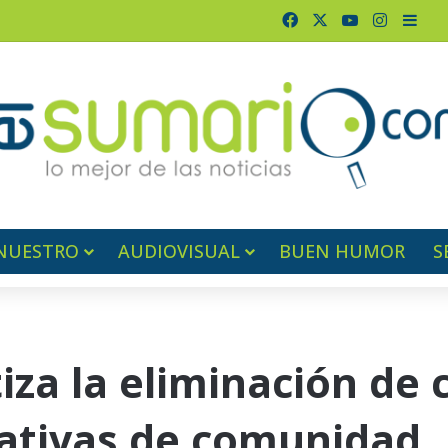
Facebook
X
YouTube
Instagr
Barr
NUESTRO
AUDIOVISUAL
BUEN HUMOR
S
za la eliminación de
mativas de comunidad