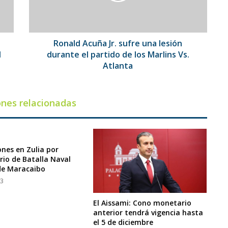
durante
el
partido
de
Ronald Acuña Jr. sufre una lesión
los
l
durante el partido de los Marlins Vs.
Marlins
Atlanta
Vs.
Atlanta
ones relacionadas
ones en Zulia por
rio de Batalla Naval
de Maracaibo
23
El Aissami: Cono monetario
anterior tendrá vigencia hasta
el 5 de diciembre