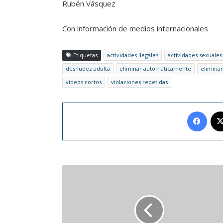
Rubén Vásquez
Con información de medios internacionales
Etiquetas
actividades ilegales
actividades sexuales
desnudez adulta
eliminar automáticamente
eliminar
vídeos cortos
violaciones repetidas
Face
Yolanda
Saldívar,
asesina
de
Selena,
sería