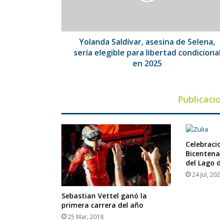
elegible
para
libertad
condicional
Yolanda Saldívar, asesina de Selena,
en
sería elegible para libertad condiciona
2025
en 2025
Publicaci
Celebraci
Bicentena
del Lago 
24 Jul, 20
Sebastian Vettel ganó la
primera carrera del año
25 Mar, 2018