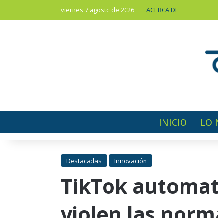
viernes 7 agosto de 2026
ACERCA DE
INICIO
LO 
Destacadas
Innovación
TikTok automati
violen las nor