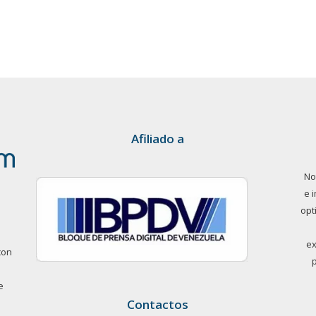
Afiliado a
No
e 
opt
ex
con
e
Contactos