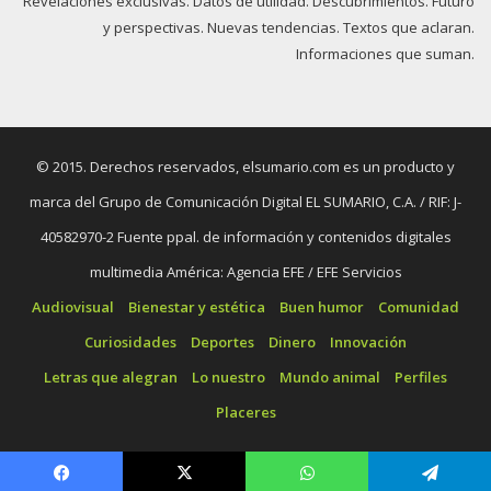
Revelaciones exclusivas. Datos de utilidad. Descubrimientos. Futuro
y perspectivas. Nuevas tendencias. Textos que aclaran.
Informaciones que suman.
© 2015. Derechos reservados, elsumario.com es un producto y
marca del Grupo de Comunicación Digital EL SUMARIO, C.A. / RIF: J-
40582970-2 Fuente ppal. de información y contenidos digitales
multimedia América: Agencia EFE / EFE Servicios
Audiovisual
Bienestar y estética
Buen humor
Comunidad
Curiosidades
Deportes
Dinero
Innovación
Letras que alegran
Lo nuestro
Mundo animal
Perfiles
Placeres