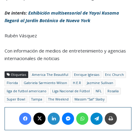
De interés:
Exhibición multisensorial de Yayoi Kusama
llegará al Jardín Botánico de Nueva York
Rubén Vásquez
Con información de medios de entretenimiento y agencias
internacionales de noticias
Etiquetas
America The Beautiful
Enrique Iglesias
Eric Church
Florida
Gabriela Sarmiento Wilson
H.E.R
Jazmine Sullivan
liga de futbol americano
Liga Nacional de Fútbol
NFL
Rosalía
Super Bowl
Tampa
The Weeknd
Wassim “Sal” Slaiby
Facebook
X
LinkedIn
Messenger
WhatsApp
Telegram
Imprimir