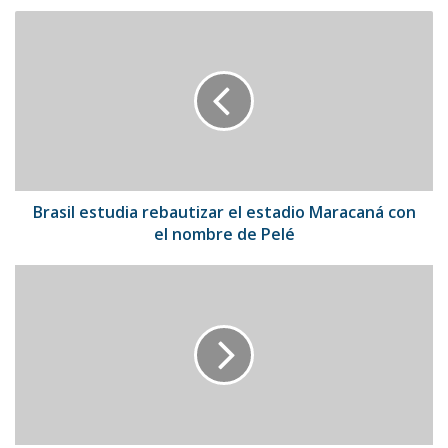
Brasil
estudia
rebautizar
el
estadio
Maracaná
con
el
nombre
de
Brasil estudia rebautizar el estadio Maracaná con
Pelé
el nombre de Pelé
República
Dominicana
dejó
en
"jaque"
a
Venezuela
en
la