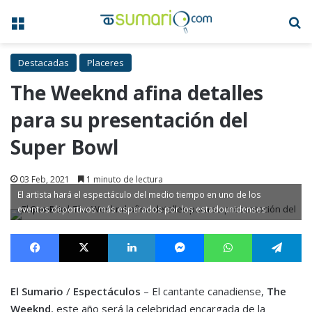
Menú
B
Destacadas
Placeres
The Weeknd afina detalles
para su presentación del
Super Bowl
03 Feb, 2021
1 minuto de lectura
El artista hará el espectáculo del medio tiempo en uno de los
eventos deportivos más esperados por los estadounidenses
Facebook
X
LinkedIn
Messenger
WhatsApp
Te
El Sumario
/
Espectáculos
– El cantante canadiense,
The
Weeknd
, este año será la celebridad encargada de la