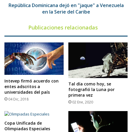
Serie
República Dominicana dejó en "jaque" a Venezuela
del
en la Serie del Caribe
Caribe
Publicaciones relacionadas
Intevep firmó acuerdo con
Tal día como hoy, se
entes adscritos a
fotografió la Luna por
universidades del país
primera vez
04 Dic, 2018
02 Ene, 2020
Copa Unificada de
Olimpiadas Especiales