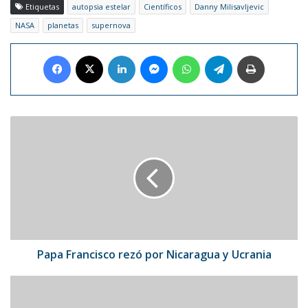
Etiquetas
autopsia estelar
Científicos
Danny Milisavljevic
NASA
planetas
supernova
Facebook
X
LinkedIn
Messenger
WhatsApp
Telegram
Imprimir
Papa
Francisco
rezó
por
Nicaragua
y
Ucrania
Papa Francisco rezó por Nicaragua y Ucrania
Las
fallas