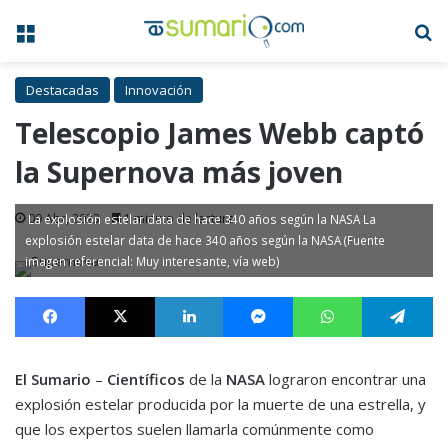
Menú
B
Destacadas
Innovación
Telescopio James Webb captó
la Supernova más joven
09 Abr, 2023
1 minuto de lectura
La explosión estelar data de hace 340 años según la NASA La
explosión estelar data de hace 340 años según la NASA (Fuente
imagen referencial: Muy interesante, vía web)
Facebook
X
LinkedIn
Messenger
WhatsApp
Te
El Sumario
–
Científicos
de la
NASA
lograron encontrar una
explosión estelar producida por la muerte de una estrella, y
que los expertos suelen llamarla comúnmente como