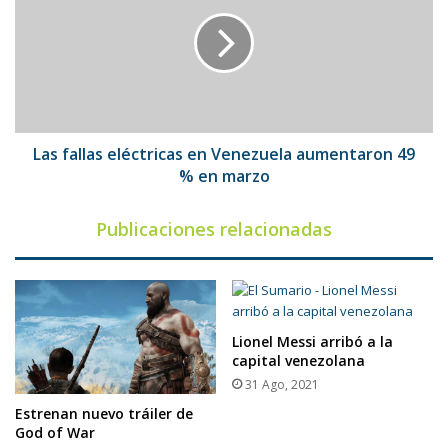
eléctricas
en
Venezuela
aumentaron
49
%
en
marzo
Las fallas eléctricas en Venezuela aumentaron 49
% en marzo
Publicaciones relacionadas
Lionel Messi arribó a la
capital venezolana
31 Ago, 2021
Estrenan nuevo tráiler de
God of War