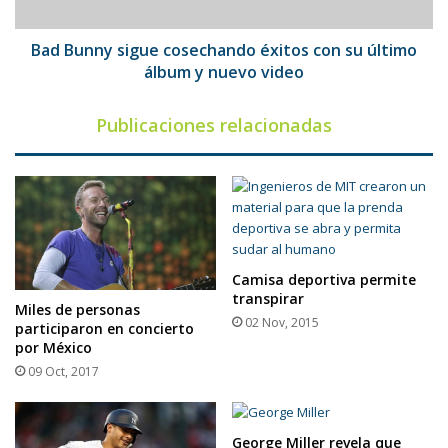
último
álbum
y
Bad Bunny sigue cosechando éxitos con su último
nuevo
álbum y nuevo video
video
Publicaciones relacionadas
Camisa deportiva permite
transpirar
Miles de personas
02 Nov, 2015
participaron en concierto
por México
09 Oct, 2017
George Miller revela que