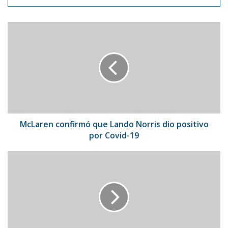
McLaren
confirmó
que
Lando
Norris
dio
positivo
por
Covid-
19
McLaren confirmó que Lando Norris dio positivo
por Covid-19
Bad
Bunny
sigue
cosechando
éxitos
con
su