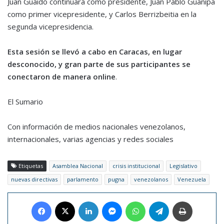
Juan Guaidó continuará como presidente, Juan Pablo Guanipa
como primer vicepresidente, y Carlos Berrizbeitia en la
segunda vicepresidencia.
Esta sesión se llevó a cabo en Caracas, en lugar
desconocido, y gran parte de sus participantes se
conectaron de manera online
.
El Sumario
Con información de medios nacionales venezolanos,
internacionales, varias agencias y redes sociales
Etiquetas
Asamblea Nacional
crisis institucional
Legislativo
nuevas directivas
parlamento
pugna
venezolanos
Venezuela
Facebook
X
LinkedIn
Messenger
WhatsApp
Telegram
Imprimir