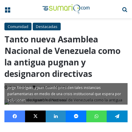
Menú
B
Comunidad
Destacadas
Tanto nueva Asamblea
Nacional de Venezuela como
la antigua pugnan y
designaron directivas
05 Ene, 2021
2 minutos de lectura
Jorge Rodríguez y Juan Guaidó presiden tales instancias
parlamentarias en medio de una crisis institucional que espera por
soluciones
Facebook
X
LinkedIn
Messenger
WhatsApp
Te