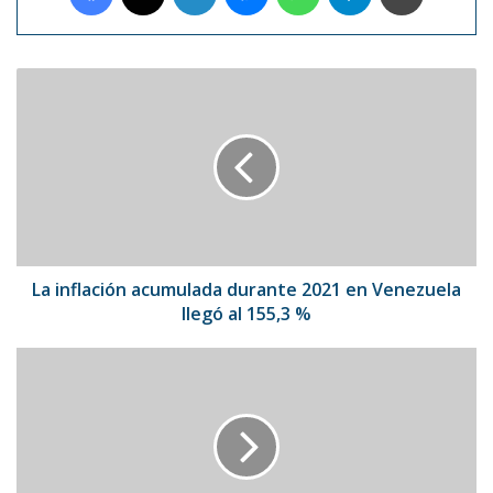
La
inflación
acumulada
durante
2021
en
Venezuela
llegó
al
155,3
La inflación acumulada durante 2021 en Venezuela
%
llegó al 155,3 %
El
Seniat
aumentó
el
valor
de