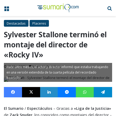
Menú
B
Destacadas
Placeres
Sylvester Stallone terminó el
montaje del director de
«Rocky IV»
08 Abr, 2021
1 minuto de lectura
Hace unos meses, el actor y director informó que estaba trabajando
en una versión extendida de la cuarta película del recordado
boxeador
Facebook
X
LinkedIn
Messenger
WhatsApp
Te
El Sumario
/
Espectáculos
– Gracias a
«Liga de la Justicia»
de
Zack Snyder
, los conocidos como montajes del director -