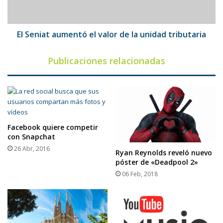
la
unidad
tributaria
El Seniat aumentó el valor de la unidad tributaria
Publicaciones relacionadas
Facebook quiere competir
con Snapchat
26 Abr, 2016
Ryan Reynolds reveló nuevo
póster de «Deadpool 2»
06 Feb, 2018