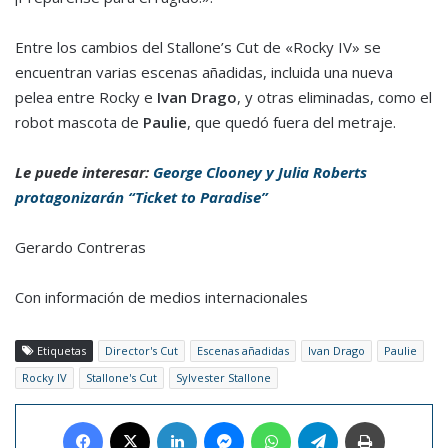
Entre los cambios del Stallone’s Cut de «Rocky IV» se
encuentran varias escenas añadidas, incluida una nueva
pelea entre Rocky e
Ivan Drago
, y otras eliminadas, como el
robot mascota de
Paulie
, que quedó fuera del metraje.
Le puede interesar:
George Clooney y Julia Roberts
protagonizarán “Ticket to Paradise”
Gerardo Contreras
Con información de medios internacionales
Etiquetas
Director's Cut
Escenas añadidas
Ivan Drago
Paulie
Rocky IV
Stallone's Cut
Sylvester Stallone
Facebook
X
LinkedIn
Messenger
WhatsApp
Telegram
Imprimir