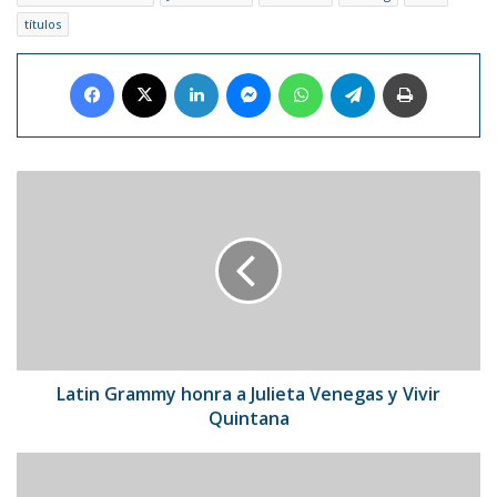
títulos
Facebook
X
LinkedIn
Messenger
WhatsApp
Telegram
Imprimir
Latin
Grammy
honra
a
Julieta
Venegas
y
Vivir
Quintana
Latin Grammy honra a Julieta Venegas y Vivir
Quintana
Karol
G