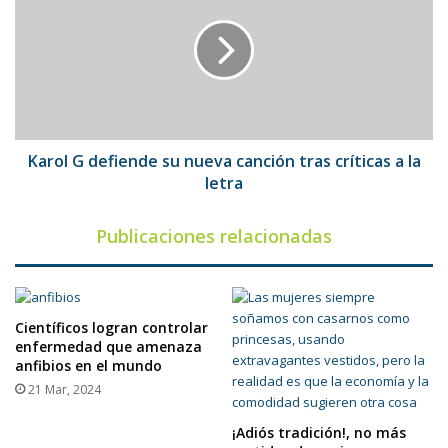
defiende
su
nueva
canción
tras
críticas
a
la
Karol G defiende su nueva canción tras críticas a la
letra
letra
Publicaciones relacionadas
Científicos logran controlar
enfermedad que amenaza
anfibios en el mundo
21 Mar, 2024
¡Adiós tradición!, no más