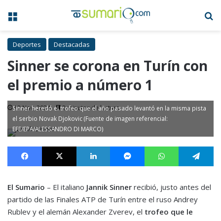
Menú
B
Deportes
Destacadas
Sinner se corona en Turín con
el premio a número 1
12 Nov, 2024
2 minutos de lectura
Sinner heredó el trofeo que el año pasado levantó en la misma pista
el serbio Novak Djokovic (Fuente de imagen referencial:
EFE/EPA/ALESSANDRO DI MARCO)
Facebook
X
LinkedIn
Messenger
WhatsApp
Te
El Sumario
– El italiano
Jannik Sinner
recibió, justo antes del
partido de las Finales ATP de Turín entre el ruso Andrey
Rublev y el alemán Alexander Zverev, el
trofeo que le