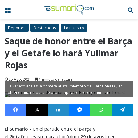
Menú
B
Deportes
Destacadas
Lo nuestro
Saque de honor entre el Barça
y el Getafe lo hará Yulimar
Rojas
25 Ago, 2021
1 minuto de lectura
La venezolana es la primera atleta, miembro del Barcelona FC, en
obtener una medalla de oro olímpica con récord mundial
Facebook
X
LinkedIn
Messenger
WhatsApp
Te
El Sumario
– En el partido entre el
Barça
y
el
Getafe
previsto para el próximo 29 de agosto en