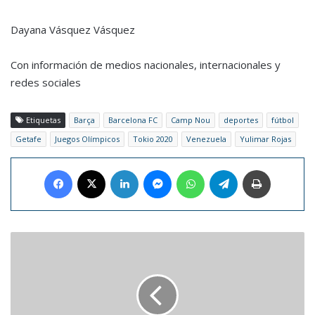
Dayana Vásquez Vásquez
Con información de medios nacionales, internacionales y
redes sociales
Etiquetas
Barça
Barcelona FC
Camp Nou
deportes
fútbol
Getafe
Juegos Olímpicos
Tokio 2020
Venezuela
Yulimar Rojas
Facebook
X
LinkedIn
Messenger
WhatsApp
Telegram
Imprimir
Tokio
se
ilumina
con
la
llama