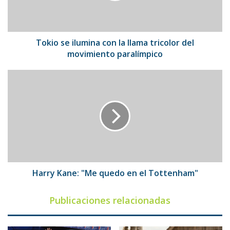
tricolor
del
movimiento
paralímpico
Tokio se ilumina con la llama tricolor del
movimiento paralímpico
Harry
Kane:
"Me
quedo
en
el
Tottenham"
Harry Kane: "Me quedo en el Tottenham"
Publicaciones relacionadas