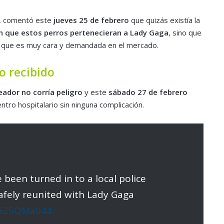
la, comentó este
jueves 25 de febrero
que quizás existía la
n que estos perros pertenecieran a Lady Gaga
, sino que
, que es muy cara y demandada en el mercado.
o recibido
eador no corría peligro
y este
sábado 27 de febrero
tro hospitalario sin ninguna complicación.
been turned in to a local police
afely reunited with Lady Gaga
/c5Z5QMa944