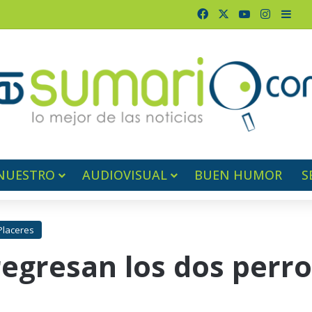
Facebook
X
YouTube
Instagr
Barr
NUESTRO
AUDIOVISUAL
BUEN HUMOR
S
Placeres
regresan los dos perr