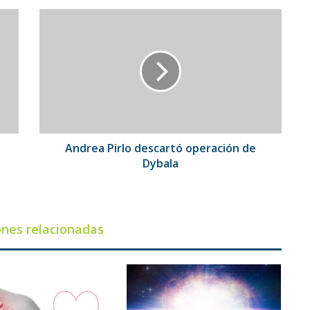
Andrea
Pirlo
descartó
operación
de
Dybala
Andrea Pirlo descartó operación de
Dybala
ones relacionadas