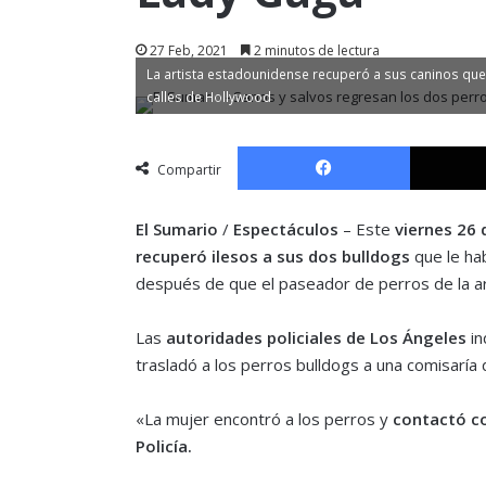
27 Feb, 2021
2 minutos de lectura
La artista estadounidense recuperó a sus caninos qu
calles de Hollywood
Facebook
Compartir
El Sumario
/
Espectáculos
– Este
viernes 26 
recuperó ilesos a sus dos bulldogs
que le ha
después de que el paseador de perros de la ar
Las
autoridades policiales de Los Ángeles
in
trasladó a los perros bulldogs a una comisaría 
«La mujer encontró a los perros y
contactó co
Policía.