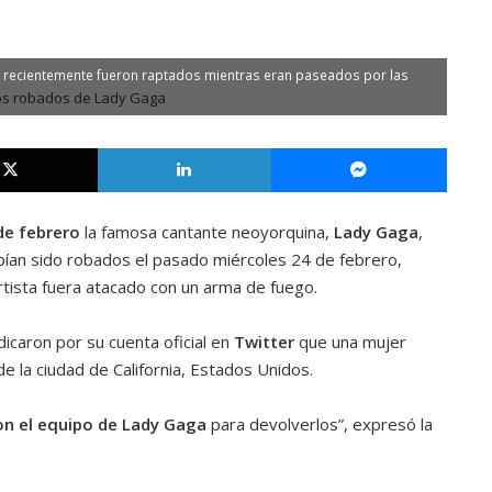
e recientemente fueron raptados mientras eran paseados por las
X
LinkedIn
Messe
de febrero
la famosa cantante neoyorquina,
Lady Gaga
,
bían sido robados el pasado miércoles 24 de febrero,
tista fuera atacado con un arma de fuego.
dicaron por su cuenta oficial en
Twitter
que una mujer
de la ciudad de California, Estados Unidos.
n el equipo de Lady Gaga
para devolverlos”, expresó la