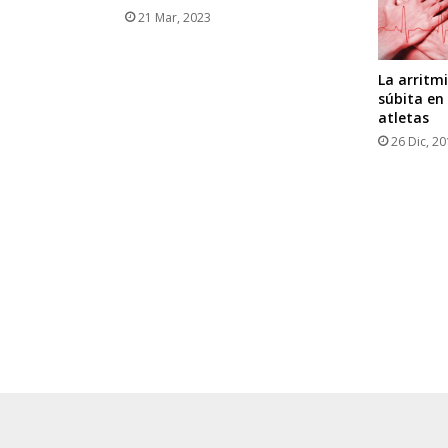
21 Mar, 2023
La arritm
súbita en
atletas
26 Dic, 2