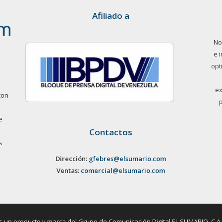
Afiliado a
No
e 
opt
ex
con
e
Contactos
s
Dirección:
gfebres@elsumario.com
Ventas:
comercial@elsumario.com
un producto y marca del Grupo de Comunicación Digital EL SUMARIO, C.A. / 