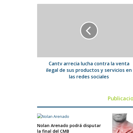
Cantv
arrecia
lucha
contra
la
venta
ilegal
de
sus
productos
Cantv arrecia lucha contra la venta
y
ilegal de sus productos y servicios en
servicios
las redes sociales
en
las
redes
Publicaci
sociales
Nolan Arenado podrá disputar
la final del CMB