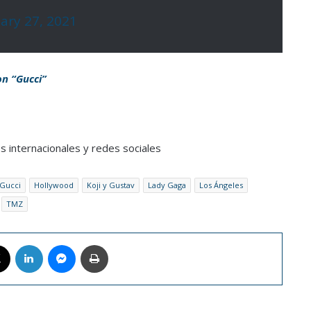
ary 27, 2021
on “Gucci”
s internacionales y redes sociales
Gucci
Hollywood
Koji y Gustav
Lady Gaga
Los Ángeles
TMZ
book
X
LinkedIn
Messenger
Imprimir