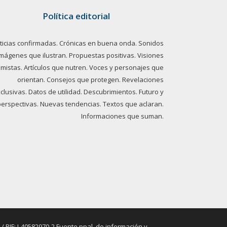
Política editorial
ticias confirmadas. Crónicas en buena onda. Sonidos
imágenes que ilustran. Propuestas positivas. Visiones
imistas. Artículos que nutren. Voces y personajes que
orientan. Consejos que protegen. Revelaciones
clusivas. Datos de utilidad. Descubrimientos. Futuro y
perspectivas. Nuevas tendencias. Textos que aclaran.
Informaciones que suman.
RIF: J-40582970-2 Fuente ppal. de información y