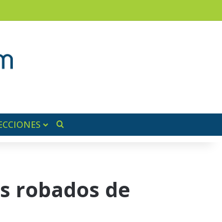
am
a lateral
ECCIONES
Buscar por
os robados de