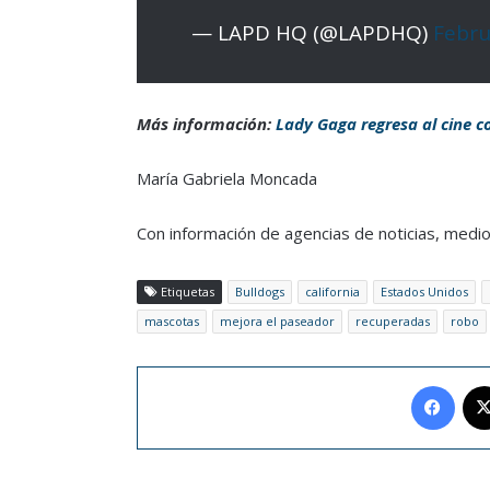
— LAPD HQ (@LAPDHQ)
Febru
Más información:
Lady Gaga regresa al cine c
María Gabriela Moncada
Con información de agencias de noticias, medio
Etiquetas
Bulldogs
california
Estados Unidos
mascotas
mejora el paseador
recuperadas
robo
Face