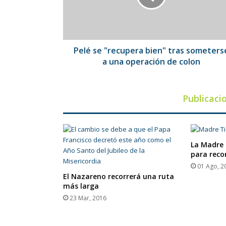
someterse
a
una
operación
de
Pelé se "recupera bien" tras someters
colon
a una operación de colon
Publicaci
La Madre 
para reco
01 Ago, 2
El Nazareno recorrerá una ruta
más larga
23 Mar, 2016