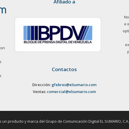
Afiliado a
No
e 
opt
ex
con
e
Contactos
s
Dirección:
gfebres@elsumario.com
Ventas:
comercial@elsumario.com
un producto y marca del Grupo de Comunicación Digital EL SUMARIO, C.A. / 