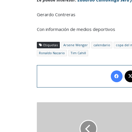
Gerardo Contreras
Con información de medios deportivos
Etiquetas
Arsene Wenger
calendario
copa del
Ronaldo Nazario
Tim Cahill
Face
Pelé
se
"recupera
bien"
tras