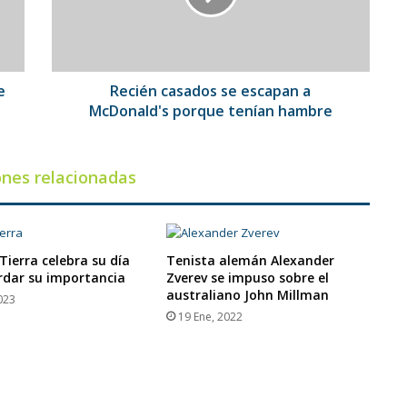
McDonald's
porque
tenían
hambre
e
Recién casados se escapan a
McDonald's porque tenían hambre
ones relacionadas
Tierra celebra su día
Tenista alemán Alexander
rdar su importancia
Zverev se impuso sobre el
australiano John Millman
023
19 Ene, 2022