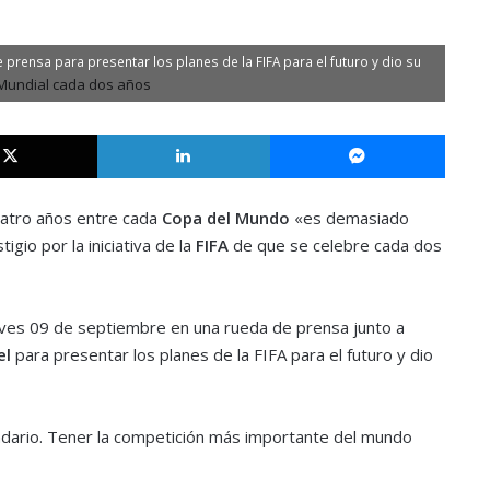
e prensa para presentar los planes de la FIFA para el futuro y dio su
X
LinkedIn
Messe
atro años entre cada
Copa del Mundo
«es demasiado
io por la iniciativa de la
FIFA
de que se celebre cada dos
jueves 09 de septiembre en una rueda de prensa junto a
el
para presentar los planes de la FIFA para el futuro y dio
dario. Tener la competición más importante del mundo