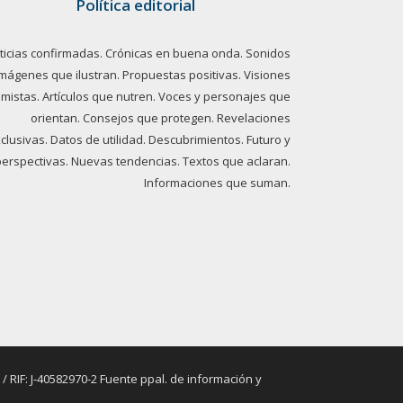
Política editorial
ticias confirmadas. Crónicas en buena onda. Sonidos
imágenes que ilustran. Propuestas positivas. Visiones
imistas. Artículos que nutren. Voces y personajes que
orientan. Consejos que protegen. Revelaciones
clusivas. Datos de utilidad. Descubrimientos. Futuro y
perspectivas. Nuevas tendencias. Textos que aclaran.
Informaciones que suman.
RIF: J-40582970-2 Fuente ppal. de información y