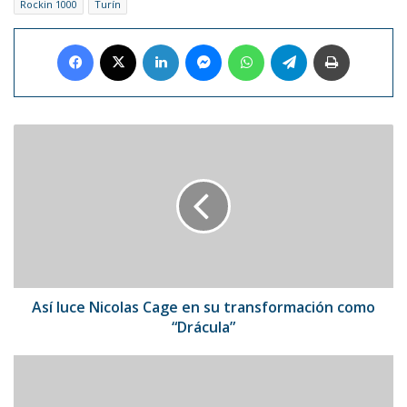
Rockin 1000
Turín
Facebook
X
LinkedIn
Messenger
WhatsApp
Telegram
Imprimir
Así
luce
Nicolas
Cage
en
su
transformación
como
“Drácula”
Así luce Nicolas Cage en su transformación como
“Drácula”
Fundación
de
Sean