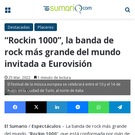
Menú
B
Destacadas
Placeres
“Rockin 1000”, la banda de
rock más grande del mundo
invitada a Eurovisión
25 Mar, 2022
1 minuto de lectura
El festival de la música europea se celebrará entre el 10 y el 14 de
mayo en la ciudad de Turín, al norte de Italia
Facebook
X
LinkedIn
Messenger
WhatsApp
Te
El Sumario
/
Espectáculos
– La banda de rock más grande
del mundo, “
Rockin 1000
”, que está conformada por más de