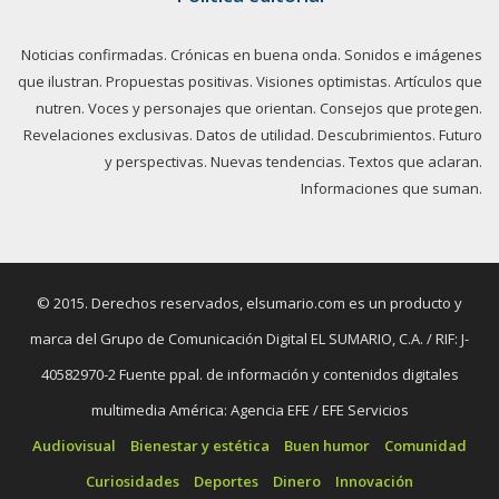
Noticias confirmadas. Crónicas en buena onda. Sonidos e imágenes
que ilustran. Propuestas positivas. Visiones optimistas. Artículos que
nutren. Voces y personajes que orientan. Consejos que protegen.
Revelaciones exclusivas. Datos de utilidad. Descubrimientos. Futuro
y perspectivas. Nuevas tendencias. Textos que aclaran.
Informaciones que suman.
© 2015. Derechos reservados, elsumario.com es un producto y
marca del Grupo de Comunicación Digital EL SUMARIO, C.A. / RIF: J-
40582970-2 Fuente ppal. de información y contenidos digitales
multimedia América: Agencia EFE / EFE Servicios
Audiovisual
Bienestar y estética
Buen humor
Comunidad
Curiosidades
Deportes
Dinero
Innovación