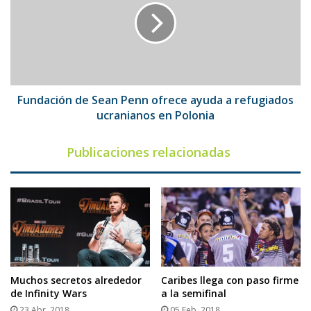
Penn
ofrece
ayuda
a
refugiados
ucranianos
en
Fundación de Sean Penn ofrece ayuda a refugiados
Polonia
ucranianos en Polonia
Publicaciones relacionadas
Muchos secretos alrededor
Caribes llega con paso firme
de Infinity Wars
a la semifinal
23 Abr, 2018
05 Feb, 2018