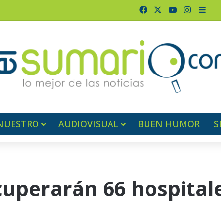
Facebook
X
YouTube
Instagr
Barr
NUESTRO
AUDIOVISUAL
BUEN HUMOR
S
cuperarán 66 hospital