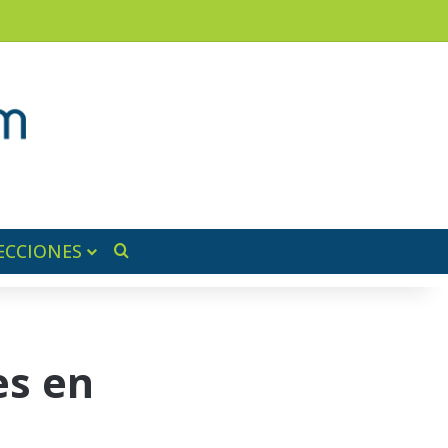
am
a lateral
ECCIONES
Buscar por
es en