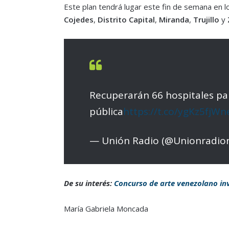
Este plan tendrá lugar este fin de semana en 
Cojedes
,
Distrito Capital
,
Miranda
,
Trujillo
y
Recuperarán 66 hospitales par
pública
https://t.co/ygKz5fjWn
— Unión Radio (@Unionradio
De su interés:
Concurso de arte venezolano inv
María Gabriela Moncada