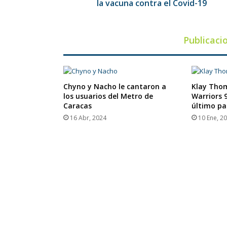
el
la vacuna contra el Covid-19
Covid-
19
Publicaci
Chyno y Nacho le cantaron a
Klay Thom
los usuarios del Metro de
Warriors 
Caracas
último pa
16 Abr, 2024
10 Ene, 2