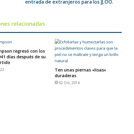
los
entrada de extranjeros para los JJ.OO.
JJ.OO.
ones relacionadas
pson regresó con los
941 días después de su
rtido
022
Ten unas piernas «lisas»
duraderas
02 Oct, 2016