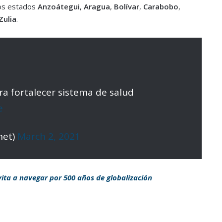
los estados
Anzoátegui
,
Aragua
,
Bolívar
,
Carabobo
,
Zulia
.
a fortalecer sistema de salud
e
net)
March 2, 2021
ita a navegar por 500 años de globalización