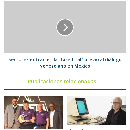
Sectores
entran
en
la
"fase
final"
previo
al
diálogo
venezolano
Sectores entran en la "fase final" previo al diálogo
en
venezolano en México
México
Publicaciones relacionadas