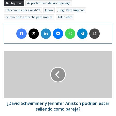
Etiquetas
47 prefecturas del archipiélago
infecciones por Covid-19
Japón
Juego Paralímpicos
relevo de la antorcha paralímpica
Tokio 2020
Facebook
X
LinkedIn
Messenger
WhatsApp
Telegram
Imprimir
¿David
Schwimmer
y
Jennifer
Aniston
podrían
estar
saliendo
como
pareja?
¿David Schwimmer y Jennifer Aniston podrían estar
saliendo como pareja?