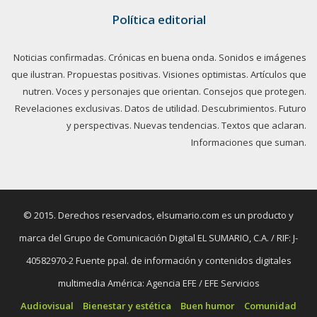
Política editorial
Noticias confirmadas. Crónicas en buena onda. Sonidos e imágenes
que ilustran. Propuestas positivas. Visiones optimistas. Artículos que
nutren. Voces y personajes que orientan. Consejos que protegen.
Revelaciones exclusivas. Datos de utilidad. Descubrimientos. Futuro
y perspectivas. Nuevas tendencias. Textos que aclaran.
Informaciones que suman.
© 2015. Derechos reservados, elsumario.com es un producto y
marca del Grupo de Comunicación Digital EL SUMARIO, C.A. / RIF: J-
40582970-2 Fuente ppal. de información y contenidos digitales
multimedia América: Agencia EFE / EFE Servicios
Audiovisual
Bienestar y estética
Buen humor
Comunidad