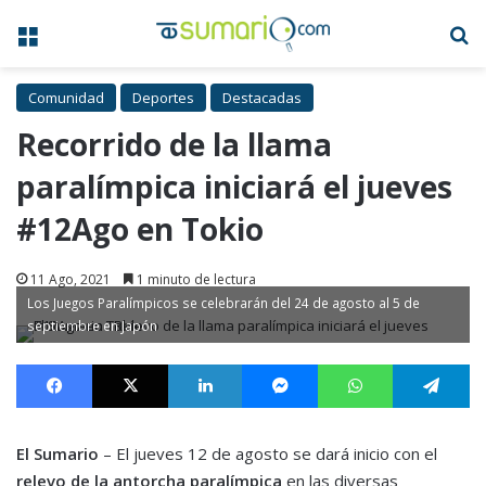
Menú
B
Comunidad
Deportes
Destacadas
Recorrido de la llama
paralímpica iniciará el jueves
#12Ago en Tokio
11 Ago, 2021
1 minuto de lectura
Los Juegos Paralímpicos se celebrarán del 24 de agosto al 5 de
septiembre en Japón
Facebook
X
LinkedIn
Messenger
WhatsApp
Te
El Sumario
– El jueves 12 de agosto se dará inicio con el
relevo de la antorcha paralímpica
en las diversas