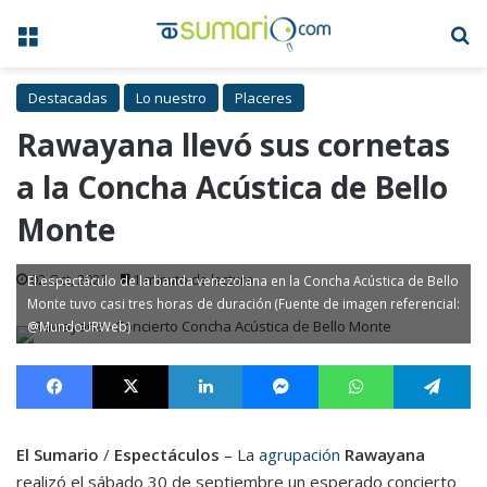
Menú
B
Destacadas
Lo nuestro
Placeres
Rawayana llevó sus cornetas
a la Concha Acústica de Bello
Monte
02 Oct, 2023
1 minuto de lectura
El espectáculo de la banda venezolana en la Concha Acústica de Bello
Monte tuvo casi tres horas de duración (Fuente de imagen referencial:
@MundoURWeb)
Facebook
X
LinkedIn
Messenger
WhatsApp
Te
El Sumario
/
Espectáculos
– La
agrupación
Rawayana
realizó el sábado 30 de septiembre un esperado concierto