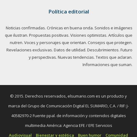
Política editorial
Noticias confirmadas. Crónicas en buena onda. Sonidos e imágenes
que ilustran. Propuestas positivas. Visiones optimistas. Artículos que
nutren. Voces y personajes que orientan. Consejos que protegen.
Revelaciones exclusivas. Datos de utilidad. Descubrimientos. Futuro
y perspectivas. Nuevas tendencias. Textos que aclaran.
Informaciones que suman.
© 2015. Derechos reservados, elsumario.com es un producto y
marca del Grupo de Comunicación Digital EL SUMARIO, C.A. / RIF: J-
40582970-2 Fuente ppal. de información y contenidos digitales
multimedia América: Agencia EFE / EFE Servicios
Audiovisual
Bienestar y estética
Buen humor
Comunidad