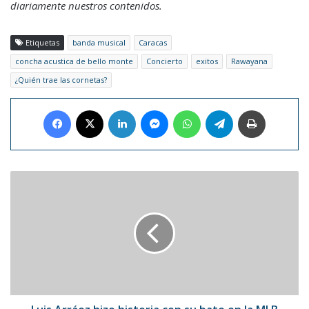
diariamente nuestros contenidos.
Etiquetas
banda musical
Caracas
concha acustica de bello monte
Concierto
exitos
Rawayana
¿Quién trae las cornetas?
Facebook
X
LinkedIn
Messenger
WhatsApp
Telegram
Imprimir
Luis
Arráez
hizo
historia
con
su
bate
en
la
MLB