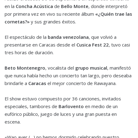
en la
Concha Acústica
de
Bello Monte
, donde interpretó
por primera vez en vivo su reciente álbum
«¿Quién trae las
cornetas?»
y sus grandes éxitos.
El espectáculo de la
banda venezolana
, que volvió a
presentarse en Caracas desde el
Cusica Fest 22
, tuvo casi
tres horas de duración.
Beto Montenegro
, vocalista del
grupo musical
, manifestó
que nunca había hecho un concierto tan largo, pero deseaba
brindarle a
Caracas
el mejor concierto de Rawayana.
El show estuvo compuesto por 36 canciones, invitados
especiales, tambores de
Barlovento
en medio de un
eufórico público, juego de luces y una gran puesta en
escena.
«Wao ayer (…) no hemos dormido celebrando nuestro