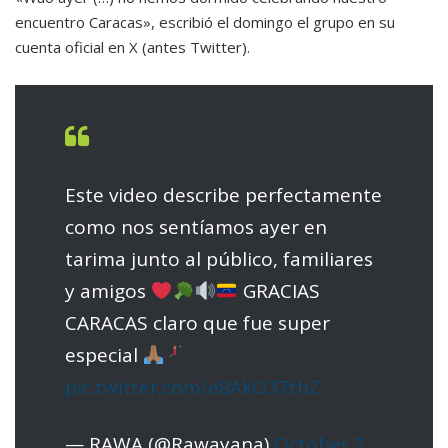
encuentro Caracas», escribió el domingo el grupo en su
cuenta oficial en X (antes Twitter).
Este video describe perfectamente
como nos sentíamos ayer en
tarima junto al público, familiares
y amigos
GRACIAS
CARACAS claro que fue super
especial
pic.twitter.com/e8AkO37thZ
— RAWA (@Rawayana)
October 2,