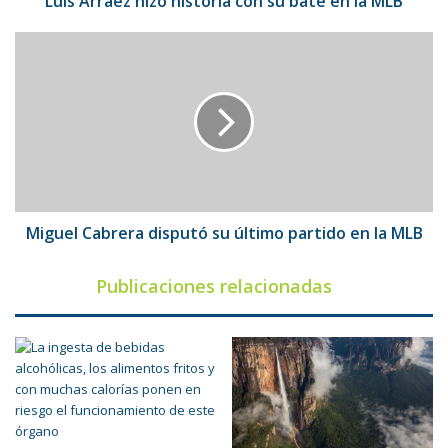
Luis Arráez hizo historia con su bate en la MLB
Miguel
Cabrera
disputó
su
último
partido
en
la
MLB
Miguel Cabrera disputó su último partido en la MLB
Publicaciones relacionadas