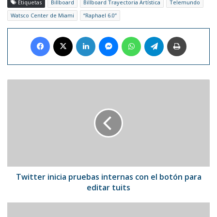
Etiquetas
Billboard
Billboard Trayectoria Artística
Telemundo
Watsco Center de Miami
“Raphael 6.0”
Facebook
X
LinkedIn
Messenger
WhatsApp
Telegram
Imprimir
Twitter
inicia
pruebas
internas
con
el
botón
para
editar
tuits
Twitter inicia pruebas internas con el botón para
editar tuits
J
Balvin