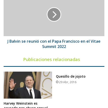
se
reunió
con
el
Papa
Francisco
en
el
J Balvin se reunió con el Papa Francisco en el Vitae
Vitae
Summit 2022
Summit
2022
Publicaciones relacionadas
Quesillo de jojoto
29 Abr, 2016
Harvey Weinstein es
acusado por abuso sexual