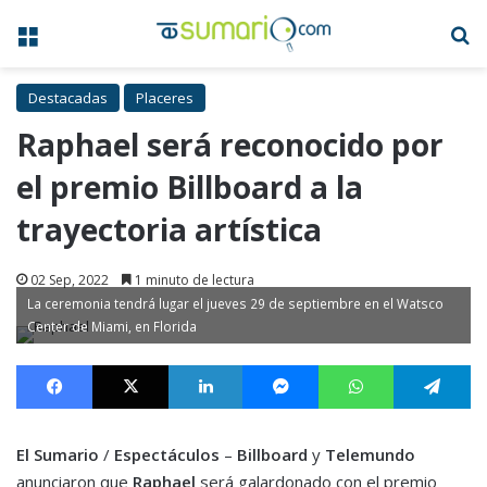
Menú
B
Destacadas
Placeres
Raphael será reconocido por
el premio Billboard a la
trayectoria artística
02 Sep, 2022
1 minuto de lectura
La ceremonia tendrá lugar el jueves 29 de septiembre en el Watsco
Center de Miami, en Florida
Facebook
X
LinkedIn
Messenger
WhatsApp
Te
El Sumario
/
Espectáculos
–
Billboard
y
Telemundo
anunciaron que
Raphael
será galardonado con el premio