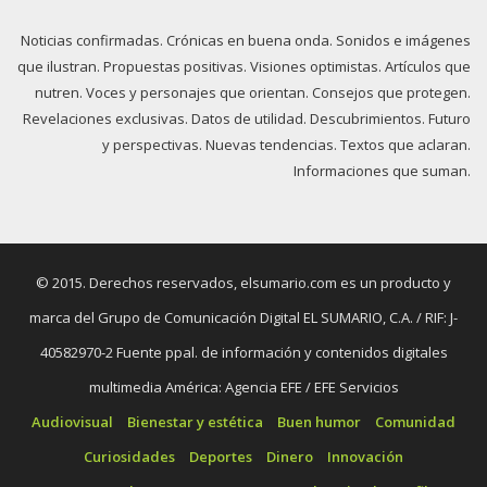
Noticias confirmadas. Crónicas en buena onda. Sonidos e imágenes
que ilustran. Propuestas positivas. Visiones optimistas. Artículos que
nutren. Voces y personajes que orientan. Consejos que protegen.
Revelaciones exclusivas. Datos de utilidad. Descubrimientos. Futuro
y perspectivas. Nuevas tendencias. Textos que aclaran.
Informaciones que suman.
© 2015. Derechos reservados, elsumario.com es un producto y
marca del Grupo de Comunicación Digital EL SUMARIO, C.A. / RIF: J-
40582970-2 Fuente ppal. de información y contenidos digitales
multimedia América: Agencia EFE / EFE Servicios
Audiovisual
Bienestar y estética
Buen humor
Comunidad
Curiosidades
Deportes
Dinero
Innovación