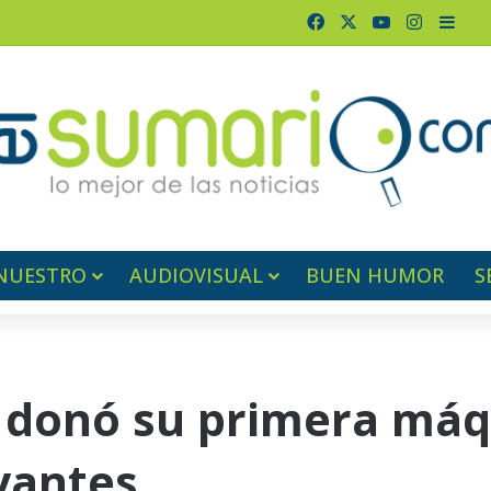
Facebook
X
YouTube
Instagr
Barr
NUESTRO
AUDIOVISUAL
BUEN HUMOR
S
 donó su primera máqu
rvantes