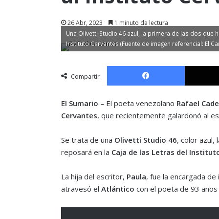
26 Abr, 2023
1 minuto de lectura
Una Olivetti Studio 46 azul, la primera de las dos que 
Instituto Cervantes (Fuente de imagen referencial: El C
Facebook
Compartir
El Sumario
– El poeta venezolano
Rafael Cad
Cervantes
, que recientemente galardonó al es
Se trata de una
Olivetti Studio 46
, color azul,
reposará en la
Caja de las Letras del Institu
La hija del escritor,
Paula
, fue la encargada de 
atravesó el
Atlántico
con el poeta de 93 años