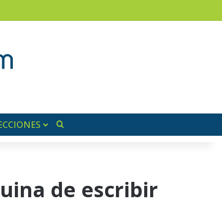
am
a lateral
ECCIONES
Buscar por
ina de escribir