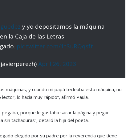
guedez
y yo depositamos la máquina
en la Caja de las Letras
egado.
pic.twitter.com/1tSuRQqsft
ojavierperezh)
April 26, 2023
dos máquinas, y cuando mi papá tecleaba esta máquina, no
ector, lo hacía muy rápido”, afirmó Paula.
lo pegaba, porque le gustaba sacar la página y pegar
in tachaduras”, detalló la hija del poeta.
legado elegido por su padre por la reverencia que tiene