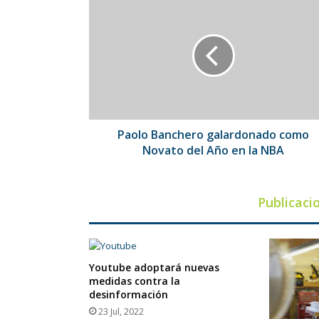
Banchero
galardonado
como
Novato
del
Año
en
la
NBA
Paolo Banchero galardonado como
Novato del Año en la NBA
Publicaci
Youtube adoptará nuevas
medidas contra la
desinformación
23 Jul, 2022