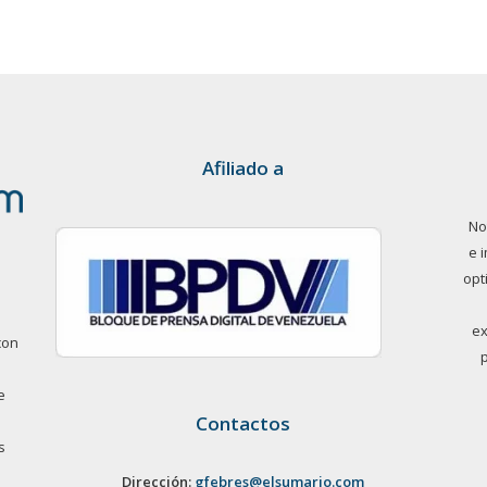
Afiliado a
No
e 
opt
ex
con
e
Contactos
s
Dirección:
gfebres@elsumario.com