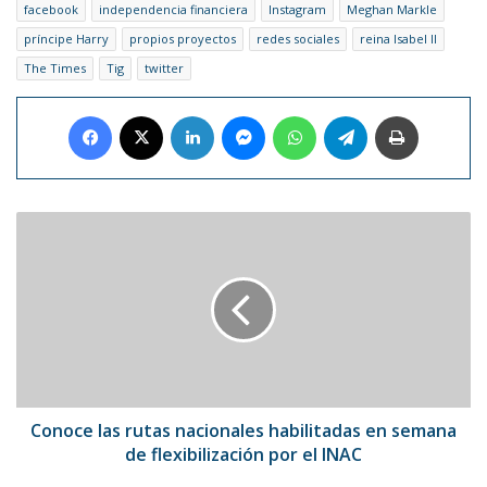
facebook
independencia financiera
Instagram
Meghan Markle
príncipe Harry
propios proyectos
redes sociales
reina Isabel II
The Times
Tig
twitter
Facebook
X
LinkedIn
Messenger
WhatsApp
Telegram
Imprimir
Conoce
las
rutas
nacionales
habilitadas
en
semana
de
flexibilización
por
Conoce las rutas nacionales habilitadas en semana
el
de flexibilización por el INAC
INAC