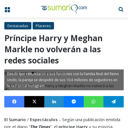
Menú
B
Destacadas
Placeres
Príncipe Harry y Meghan
Markle no volverán a las
redes sociales
11 Ene, 2021
1 minuto de lectura
Desde que renunciaron a sus funciones con la Familia Real del Reino
Unido, la pareja se despidió de sus 10.4 millones de seguidores en
la red social Instagram
Facebook
X
LinkedIn
Messenger
WhatsApp
Te
El Sumario
/
Espectáculos
– Según una publicación emitida
por el diario “
The Times
”, el
príncipe Harry
y su esposa