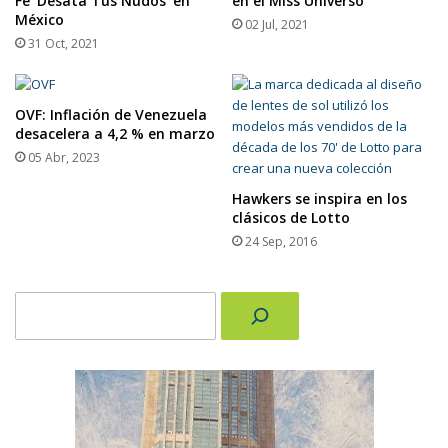
Fe ‘Desata Tus Nudos’ en
en el Miss Universo
México
02 Jul, 2021
31 Oct, 2021
OVF: Inflación de Venezuela
desacelera a 4,2 % en marzo
05 Abr, 2023
Hawkers se inspira en los
clásicos de Lotto
24 Sep, 2016
Buscar