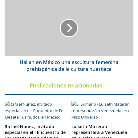
Hallan
en
México
una
escultura
femenina
prehispánica
de
la
cultura
Hallan en México una escultura femenina
huasteca
prehispánica de la cultura huasteca
Publicaciones relacionadas
Rafael Núñez, invitado
Luiseth Materán
especial en el I Encuentro de
representará a Venezuela