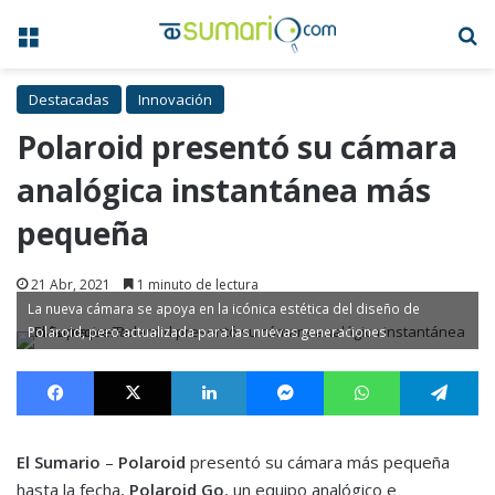
Menú
B
Destacadas
Innovación
Polaroid presentó su cámara
analógica instantánea más
pequeña
21 Abr, 2021
1 minuto de lectura
La nueva cámara se apoya en la icónica estética del diseño de
Polaroid, pero actualizada para las nuevas generaciones
Facebook
X
LinkedIn
Messenger
WhatsApp
Te
El Sumario
–
Polaroid
presentó su cámara más pequeña
hasta la fecha,
Polaroid Go
, un equipo analógico e