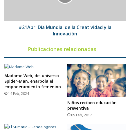
Creatividad
y
la
Innovación
#21Abr: Día Mundial de la Creatividad y la
Innovación
Publicaciones relacionadas
Madame Web, del universo
Spider-Man, enarbola el
empoderamiento femenino
14 Feb, 2024
Niños reciben educación
preventiva
09 Feb, 2017