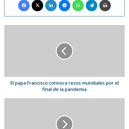
El
papa
Francisco
convoca
rezos
mundiales
por
el
final
de
El papa Francisco convoca rezos mundiales por el
la
final de la pandemia
pandemia
#21Abr:
Día
Mundial
de
la