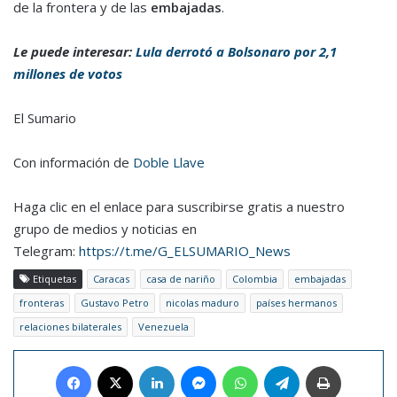
de la frontera y de las
embajadas
.
Le puede interesar:
Lula derrotó a Bolsonaro por 2,1
millones de votos
El Sumario
Con información de
Doble Llave
Haga clic en el enlace para suscribirse gratis a nuestro
grupo de medios y noticias en
Telegram:
https://t.me/G_ELSUMARIO_News
Etiquetas
Caracas
casa de nariño
Colombia
embajadas
fronteras
Gustavo Petro
nicolas maduro
países hermanos
relaciones bilaterales
Venezuela
Facebook
X
LinkedIn
Messenger
WhatsApp
Telegram
Imprimir