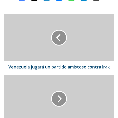
Venezuela
jugará
un
partido
amistoso
contra
Irak
Venezuela jugará un partido amistoso contra Irak
Deyna
Castellanos
promueve
la
perseverancia
como
nuevo
rostro