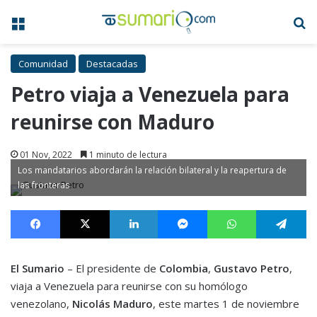
Menú
B
Comunidad
Destacadas
Petro viaja a Venezuela para
reunirse con Maduro
01 Nov, 2022
1 minuto de lectura
Los mandatarios abordarán la relación bilateral y la reapertura de
las fronteras
Facebook
X
LinkedIn
Messenger
WhatsApp
Te
El Sumario
– El presidente de
Colombia
,
Gustavo Petro
,
viaja a Venezuela para reunirse con su homólogo
venezolano,
Nicolás Maduro
, este martes 1 de noviembre