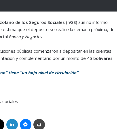
ezolano de los Seguros Sociales
(
IVSS
) aún no informó
e estima que el depósito se realice la semana próxima, de
ortal
Banca y Negocios
.
tuciones públicas comenzaron a depositar en las cuentas
entación y complementario por un monto de
45 bolívares
.
n” tiene “un bajo nivel de circulación”
 sociales
book
X
LinkedIn
Messenger
Imprimir