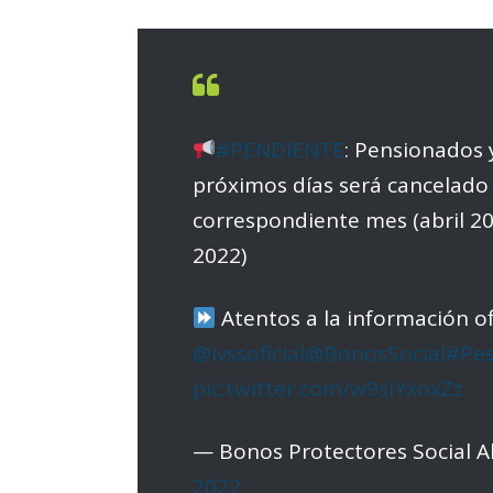
#PENDIENTE
: Pensionados
próximos días será cancelado 
correspondiente mes (abril 20
2022)
Atentos a la información of
@ivssoficial
@BonosSocial
#Pes
pic.twitter.com/w9siYxoxZz
— Bonos Protectores Social A
2022