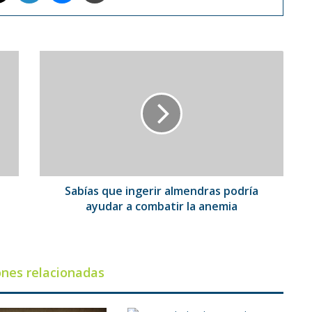
Sabías
que
ingerir
almendras
podría
ayudar
a
combatir
la
anemia
Sabías que ingerir almendras podría
ayudar a combatir la anemia
ones relacionadas