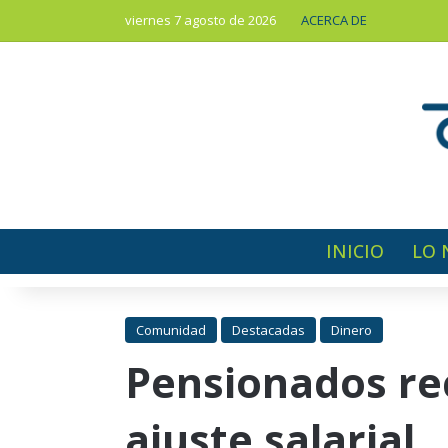
viernes 7 agosto de 2026
ACERCA DE
INICIO
LO 
Comunidad
Destacadas
Dinero
Pensionados rec
ajuste salarial