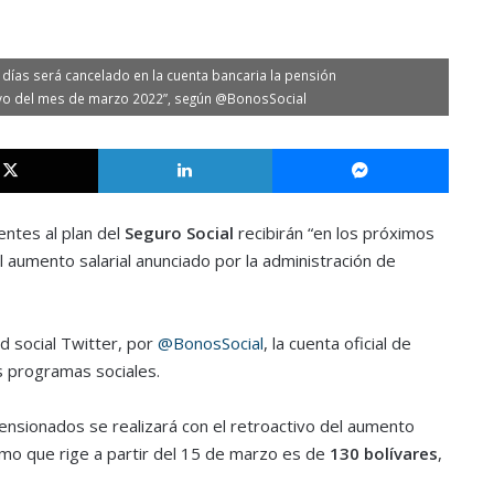
días será cancelado en la cuenta bancaria la pensión
tivo del mes de marzo 2022”, según @BonosSocial
X
LinkedIn
Messe
ntes al plan del
Seguro Social
recibirán “en los próximos
 aumento salarial anunciado por la administración de
d social Twitter, por
@BonosSocial
, la cuenta oficial de
s programas sociales.
ensionados se realizará con el retroactivo del aumento
nimo que rige a partir del 15 de marzo es de
130 bolívares
,