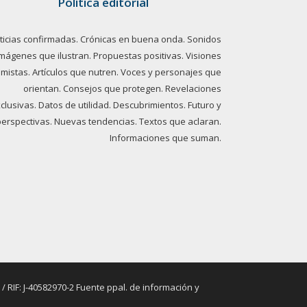
Política editorial
ticias confirmadas. Crónicas en buena onda. Sonidos
imágenes que ilustran. Propuestas positivas. Visiones
imistas. Artículos que nutren. Voces y personajes que
orientan. Consejos que protegen. Revelaciones
clusivas. Datos de utilidad. Descubrimientos. Futuro y
perspectivas. Nuevas tendencias. Textos que aclaran.
Informaciones que suman.
RIF: J-40582970-2 Fuente ppal. de información y