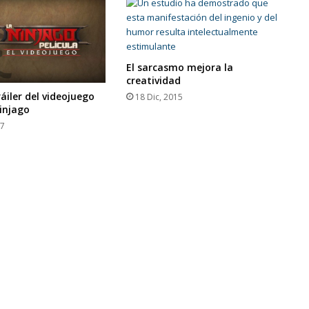
El sarcasmo mejora la
creatividad
áiler del videojuego
18 Dic, 2015
injago
17