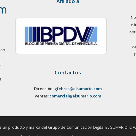
Afiliado a
No
e 
opt
ex
con
e
Contactos
s
Dirección:
gfebres@elsumario.com
Ventas:
comercial@elsumario.com
un producto y marca del Grupo de Comunicación Digital EL SUMARIO, C.A. / 