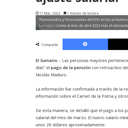
17 Mar, 2022
1 minuto de lectura
“Pensionados y Pensionadas del IVSS en los próximos 
correspondiente al mes de abril 2022 más el retroac
Facebook
Compartir
El Sumario
– Las personas mayores pertenecie
días” el
pago de la pensión
con retroactivo del
Nicolás Maduro.
La información fue confirmada a través de la re
información sobre el Carnet de la Patria y otro
De esta manera, se detalló que el pago a los p
salarial del mes de marzo. El nuevo salario mí
unos 28 dólares aproximadamente.