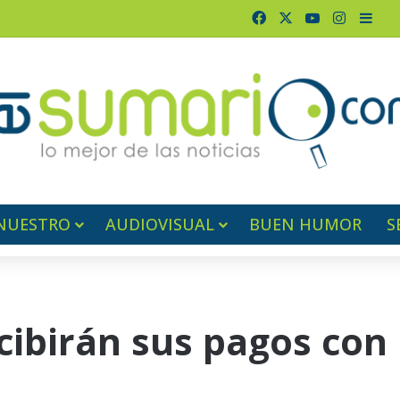
Facebook
X
YouTube
Instagr
Barr
NUESTRO
AUDIOVISUAL
BUEN HUMOR
S
ibirán sus pagos con 