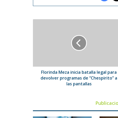
Florinda
Meza
inicia
batalla
legal
para
devolver
programas
de
“Chespirito”
Florinda Meza inicia batalla legal para
a
devolver programas de “Chespirito” a
las
las pantallas
pantallas
Publicaci