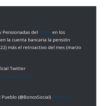
 y Pensionadas del
#IVSS
en los
en la cuenta bancaria la pensión
22) más el retroactivo del mes (marzo
icial Twitter
cadoresDePaz
l Pueblo (@BonosSocial)
March 14,