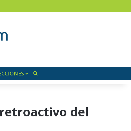
am
a lateral
ECCIONES
Buscar por
retroactivo del