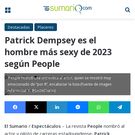
Menú
B
Destacadas
Placeres
Patrick Dempsey es el
hombre más sexy de 2023
según People
08 Nov, 2023
1 minuto de lectura
People realizó una entrevista al actor, quien se mostró muy
emocionado de “por fin”, encabezar la lista (Fuente de imagen
referencial: X: @ListinDiario)
Facebook
X
LinkedIn
Messenger
WhatsApp
Te
El Sumario
/
Espectáculos
– La revista
People
nombró al
actor y piloto de carreras estadounidense,
Patrick