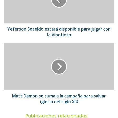
para
jugar
con
la
Vinotinto
Yeferson Soteldo estará disponible para jugar con
la Vinotinto
Matt
Damon
se
suma
a
la
campaña
para
salvar
iglesia
Matt Damon se suma a la campaña para salvar
del
iglesia del siglo XIX
siglo
XIX
Publicaciones relacionadas