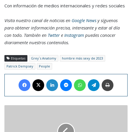
Con información de medios internacionales y redes sociales
Visita nuestro canal de noticias en
Google News
y síguenos
para obtener información precisa, interesante y estar al día
con todo. También en
Twtter
e
Instagram
puedes conocer
diariamente nuestros contenidos.
Etiquetas
Grey´s Anatomy
hombre más sexy de 2023
Patrick Dempsey
People
Facebook
X
LinkedIn
Messenger
WhatsApp
Telegram
Imprimir
Yeferson
Soteldo
estará
disponible