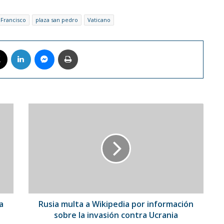
 Francisco
plaza san pedro
Vaticano
book
X
LinkedIn
Messenger
Imprimir
Rusia
multa
a
Wikipedia
por
información
sobre
la
invasión
contra
a
Rusia multa a Wikipedia por información
Ucrania
sobre la invasión contra Ucrania