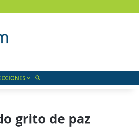
am
a lateral
ECCIONES
Buscar por
o grito de paz