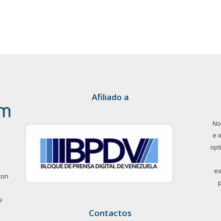
Afiliado a
No
e 
opt
ex
con
e
Contactos