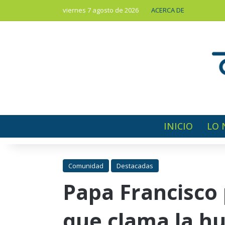
viernes 7 agosto de 2026
ACERCA DE
INICIO
LO 
Comunidad
Destacadas
Papa Francisco 
que clama la h