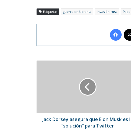
Etiquetas
guerra en Ucrania
Invasión rusa
Papa
Face
Jack
Dorsey
asegura
que
Elon
Musk
es
la
“solución”
para
Jack Dorsey asegura que Elon Musk es l
Twitter
“solución” para Twitter