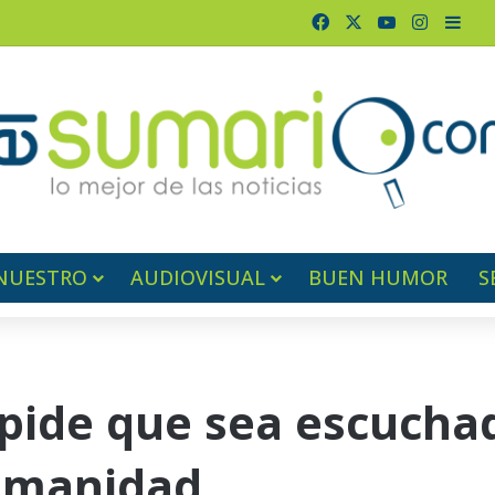
Facebook
X
YouTube
Instagr
Barr
NUESTRO
AUDIOVISUAL
BUEN HUMOR
S
pide que sea escuchad
umanidad