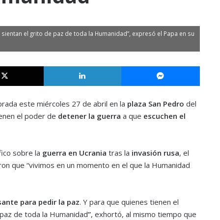
 sientan el grito de paz de toda la Humanidad”, expresó el Papa en su
X
LinkedIn
Messe
brada este miércoles 27 de abril en la
plaza San Pedro
del
ienen el poder de
detener la guerra
a que
escuchen el
ico sobre la
guerra en Ucrania
tras la
invasión rusa
, el
aron que “vivimos en un momento en el que la Humanidad
ante para pedir la paz
. Y para que quienes tienen el
e paz de toda la Humanidad
”
, exhortó, al mismo tiempo que