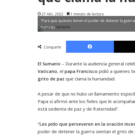
27 Abr, 2022
1 minuto de lectura
“Para que quienes tienen el poder de detener la guerra
mensaje
Facebook
Compartir
El Sumario
– Durante la audiencia general cele
Vaticano
, el
papa Francisco
pidió a quienes t
grito de paz
que clama la humanidad.
A pesar de que no hubo un llamamiento específ
Papa sí afirmó ante los fieles que le acompañ
está sedienta de paz y de fraternidad”.
“
Les pido que perseveren en la oración inces
poder de detener la guerra sientan el grito d