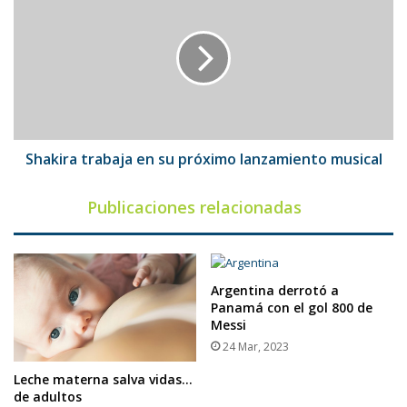
trayectoria
trabaja
musical
en
su
próximo
lanzamiento
musical
Shakira trabaja en su próximo lanzamiento musical
Publicaciones relacionadas
Argentina derrotó a
Panamá con el gol 800 de
Messi
24 Mar, 2023
Leche materna salva vidas…
de adultos