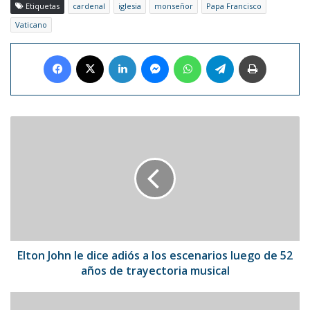
Etiquetas
cardenal
iglesia
monseñor
Papa Francisco
Vaticano
Facebook
X
LinkedIn
Messenger
WhatsApp
Telegram
Imprimir
Elton
John
le
dice
adiós
a
los
escenarios
luego
de
Elton John le dice adiós a los escenarios luego de 52
52
años de trayectoria musical
años
de
Shakira