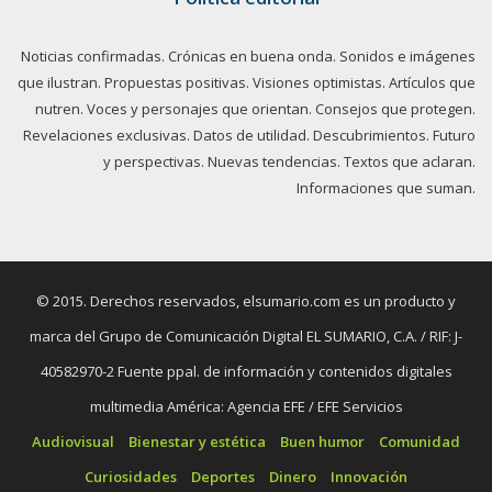
Noticias confirmadas. Crónicas en buena onda. Sonidos e imágenes
que ilustran. Propuestas positivas. Visiones optimistas. Artículos que
nutren. Voces y personajes que orientan. Consejos que protegen.
Revelaciones exclusivas. Datos de utilidad. Descubrimientos. Futuro
y perspectivas. Nuevas tendencias. Textos que aclaran.
Informaciones que suman.
© 2015. Derechos reservados, elsumario.com es un producto y
marca del Grupo de Comunicación Digital EL SUMARIO, C.A. / RIF: J-
40582970-2 Fuente ppal. de información y contenidos digitales
multimedia América: Agencia EFE / EFE Servicios
Audiovisual
Bienestar y estética
Buen humor
Comunidad
Curiosidades
Deportes
Dinero
Innovación