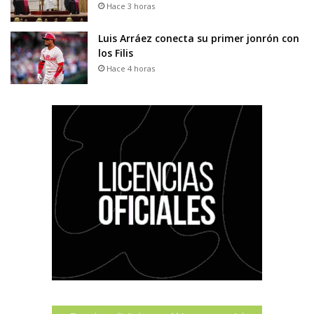
Hace 3 horas
Luis Arráez conecta su primer jonrón con
los Filis
Hace 4 horas