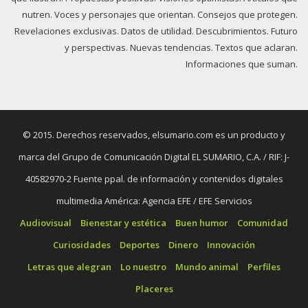
nutren. Voces y personajes que orientan. Consejos que protegen.
Revelaciones exclusivas. Datos de utilidad. Descubrimientos. Futuro
y perspectivas. Nuevas tendencias. Textos que aclaran.
Informaciones que suman.
© 2015. Derechos reservados, elsumario.com es un producto y
marca del Grupo de Comunicación Digital EL SUMARIO, C.A. / RIF: J-
40582970-2 Fuente ppal. de información y contenidos digitales
multimedia América: Agencia EFE / EFE Servicios
Audiovisual
Bienestar y estética
Buen humor
Comunidad
Curiosidades
Deportes
Dinero
Innovación
Letras que alegran
Lo nuestro
Mundo animal
Perfiles
Placeres