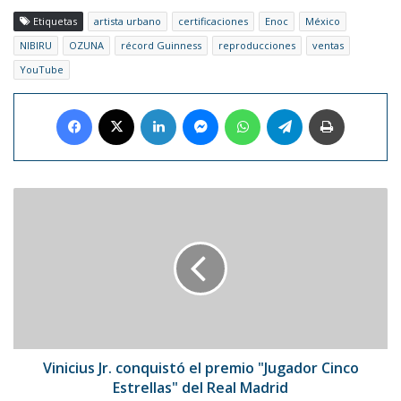
Etiquetas
artista urbano
certificaciones
Enoc
México
NIBIRU
OZUNA
récord Guinness
reproducciones
ventas
YouTube
Facebook
X
LinkedIn
Messenger
WhatsApp
Telegram
Imprimir
Vinicius
Jr.
conquistó
el
premio
"Jugador
Cinco
Estrellas"
del
Real
Vinicius Jr. conquistó el premio "Jugador Cinco
Madrid
Estrellas" del Real Madrid