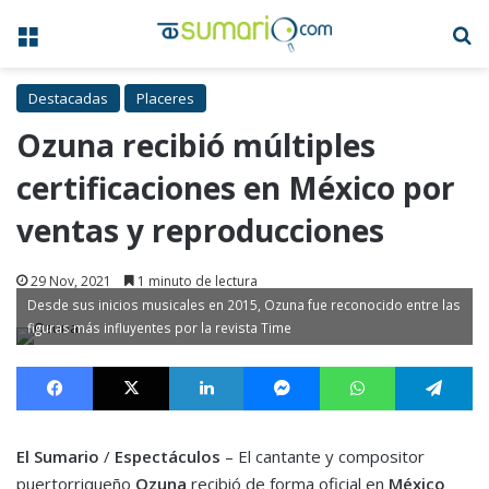
Menú
B
Destacadas
Placeres
Ozuna recibió múltiples
certificaciones en México por
ventas y reproducciones
29 Nov, 2021
1 minuto de lectura
Desde sus inicios musicales en 2015, Ozuna fue reconocido entre las
figuras más influyentes por la revista Time
Facebook
X
LinkedIn
Messenger
WhatsApp
Te
El Sumario
/
Espectáculos
– El cantante y compositor
puertorriqueño
Ozuna
recibió de forma oficial en
México