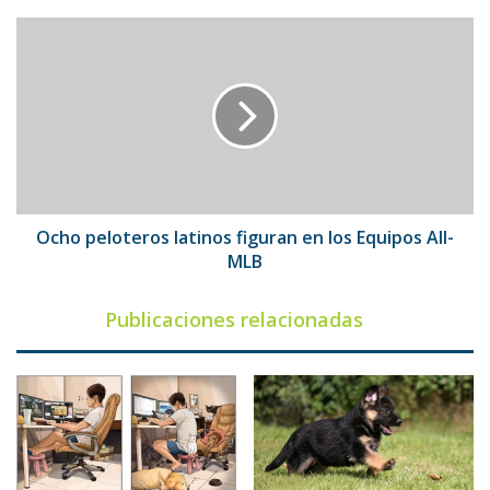
Ocho
peloteros
latinos
figuran
en
los
Equipos
All-
MLB
Ocho peloteros latinos figuran en los Equipos All-
MLB
Publicaciones relacionadas