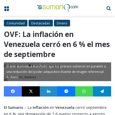
Menú
B
Comunidad
Destacadas
Dinero
OVF: La inflación en
Venezuela cerró en 6 % el mes
de septiembre
05 Oct, 2023
1 minuto de lectura
El ente autónomo manifestó que los precios subieron en paralelo a
una reducción del poder adquisitivo (Fuente de imagen referencial:
Archivo)
Facebook
X
LinkedIn
Messenger
WhatsApp
Te
El Sumario
– La
inflación
en
Venezuela
cerró septiembre
en 6 %, una disminución de 7,6 puntos respecto a agosto,