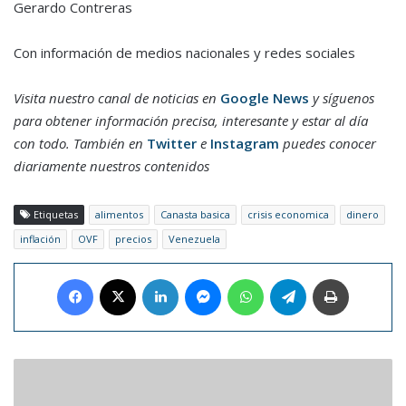
Gerardo Contreras
Con información de medios nacionales y redes sociales
Visita nuestro canal de noticias en
Google News
y síguenos
para obtener información precisa, interesante y estar al día
con todo. También en
Twitter
e
Instagram
puedes conocer
diariamente nuestros contenidos
Etiquetas
alimentos
Canasta basica
crisis economica
dinero
inflación
OVF
precios
Venezuela
Facebook
X
LinkedIn
Messenger
WhatsApp
Telegram
Imprimir
Avior
inauguró
nueva