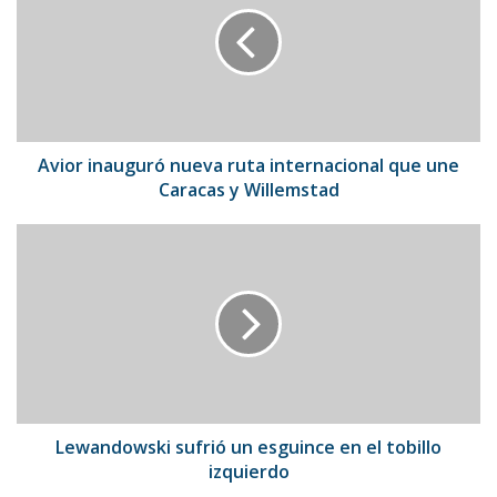
ruta
internacional
que
une
Caracas
y
Willemstad
Avior inauguró nueva ruta internacional que une
Caracas y Willemstad
Lewandowski
sufrió
un
esguince
en
el
tobillo
izquierdo
Lewandowski sufrió un esguince en el tobillo
izquierdo