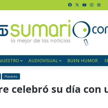
Facebook
X
YouTube
Instagr
Barr
NUESTRO
AUDIOVISUAL
BUEN HUMOR
S
Placeres
 celebró su día con 