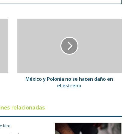
México
y
Polonia
no
se
hacen
daño
en
el
estreno
México y Polonia no se hacen daño en
el estreno
ones relacionadas