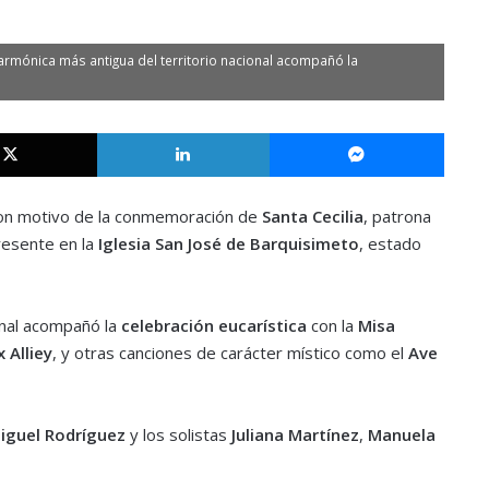
ilarmónica más antigua del territorio nacional acompañó la
X
LinkedIn
Messe
n motivo de la conmemoración de
Santa Cecilia
, patrona
esente en la
I
glesia San José de Barquisimeto
, estado
onal acompañó la
celebración eucarística
con la
Misa
 Alliey
, y otras canciones de carácter místico como el
Ave
Miguel Rodríguez
y los solistas
Juliana
Martínez
,
Manuela