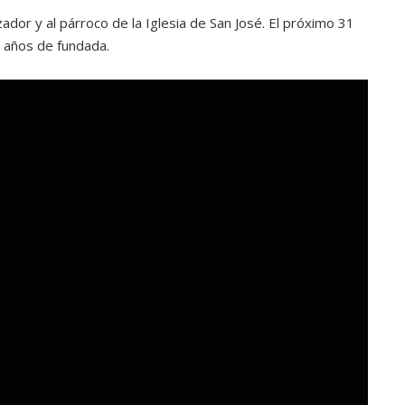
zador y al párroco de la Iglesia de San José. El próximo 31
 años de fundada.