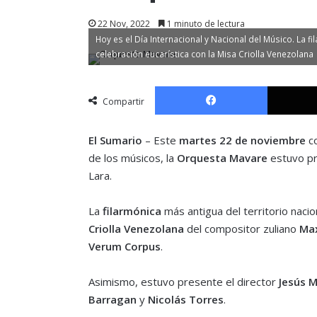
22 Nov, 2022
1 minuto de lectura
Hoy es el Día Internacional y Nacional del Músico. La f
celebración eucarística con la Misa Criolla Venezolana
Facebook
Compartir
El Sumario
– Este
martes 22 de noviembre
co
de los músicos, la
Orquesta Mavare
estuvo pr
Lara.
La
filarmónica
más antigua del territorio naci
Criolla Venezolana
del compositor zuliano
Max
Verum Corpus
.
Asimismo, estuvo presente el director
Jesús 
Barragan
y
Nicolás Torres
.