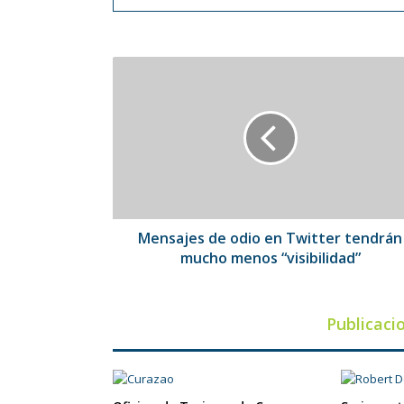
Mensajes
de
odio
en
Twitter
tendrán
mucho
menos
“visibilidad”
Mensajes de odio en Twitter tendrán
mucho menos “visibilidad”
Publicaci