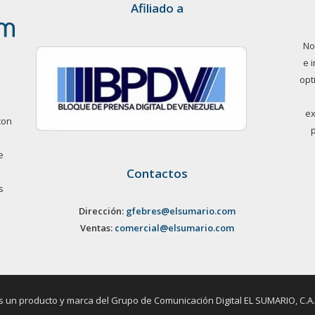
Afiliado a
No
e 
opt
ex
con
e
Contactos
s
Dirección:
gfebres@elsumario.com
Ventas:
comercial@elsumario.com
un producto y marca del Grupo de Comunicación Digital EL SUMARIO, C.A. / 