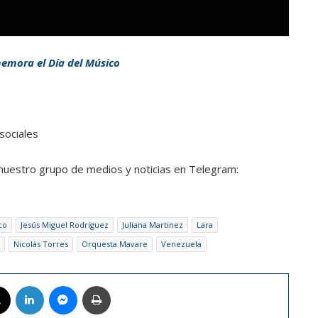
emora el Día del Músico
sociales
a nuestro grupo de medios y noticias en Telegram:
co
Jesús Miguel Rodríguez
Juliana Martinez
Lara
Nicolás Torres
Orquesta Mavare
Venezuela
book
X
LinkedIn
Messenger
Imprimir