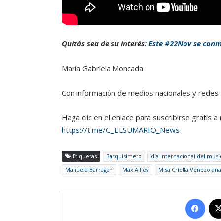
Quizás sea de su interés:
Este #22Nov se conm
María Gabriela Moncada
Con información de medios nacionales y redes 
Haga clic en el enlace para suscribirse gratis 
https://t.me/G_ELSUMARIO_News
Etiquetas
Barquisimeto
dia internacional del musi
Manuela Barragan
Max Alliey
Misa Criolla Venezolana
Face