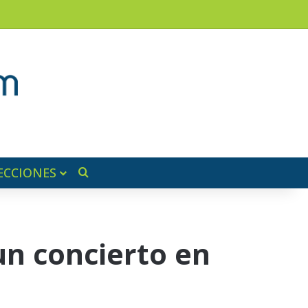
am
a lateral
ECCIONES
Buscar por
un concierto en