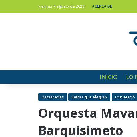
viernes 7 agosto de 2026
ACERCA DE
INICIO
LO 
Destacadas
Letras que alegran
Lo nuestro
Orquesta Mavare
Barquisimeto