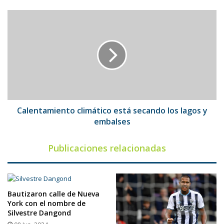
Calentamiento
climático
está
secando
los
lagos
y
embalses
Calentamiento climático está secando los lagos y
embalses
Publicaciones relacionadas
Bautizaron calle de Nueva
York con el nombre de
Silvestre Dangond