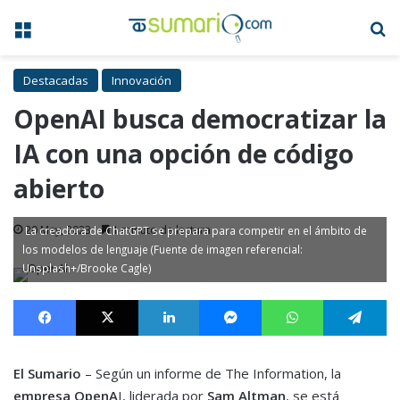
Menú
B
Destacadas
Innovación
OpenAI busca democratizar la
IA con una opción de código
abierto
20 May, 2023
1 minuto de lectura
La creadora de ChatGPT se prepara para competir en el ámbito de
los modelos de lenguaje (Fuente de imagen referencial:
Unsplash+/Brooke Cagle)
Facebook
X
LinkedIn
Messenger
WhatsApp
Te
El Sumario
– Según un informe de The Information, la
empresa OpenA
I, liderada por
Sam Altman
, se está