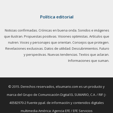
Política editorial
Noticias confirmadas. Crónicas en buena onda. Sonidos e imágenes
que ilustran. Propuestas positivas. Visiones optimistas. Artículos que
nutren. Voces y personajes que orientan. Consejos que protegen.
Revelaciones exclusivas. Datos de utilidad. Descubrimientos. Futuro
y perspectivas. Nuevas tendencias. Textos que aclaran.
Informaciones que suman.
© 2015. Derechos reservados, elsumario.com es un producto y
marca del Grupo de Comunicación Digital EL SUMARIO, C.A. / RIF: J-
40582970-2 Fuente ppal. de información y contenidos digitales
multimedia América: Agencia EFE / EFE Servicios