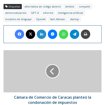
Etiquetas
alternativa de código abierto
ámbito
competir
democratización
GPT-4
informe
inteligencia artificial
modelos de lenguaje
OpenAI
Sam Altman.
startup
Facebook
X
LinkedIn
Messenger
WhatsApp
Telegram
Imprimir
Cámara
de
Comercio
de
Caracas
planteó
la
condonación
de
impuestos
Cámara de Comercio de Caracas planteó la
condonación de impuestos