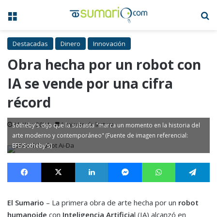
Menú
B
Destacadas
Dinero
Innovación
Obra hecha por un robot con
IA se vende por una cifra
récord
11 Nov, 2024
1 minuto de lectura
Sotheby's dijo que la subasta "marca un momento en la historia del
arte moderno y contemporáneo" (Fuente de imagen referencial:
EFE/Sotheby's)
Facebook
X
LinkedIn
Messenger
WhatsApp
Te
El Sumario
– La primera obra de arte hecha por un
robot
humanoide
con
Inteligencia Artificia
l (IA) alcanzó en