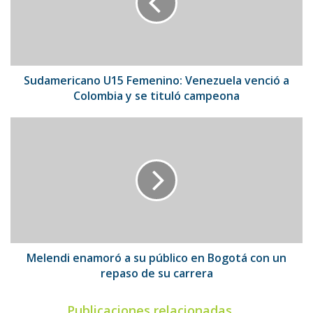
venció
a
Colombia
y
se
tituló
Sudamericano U15 Femenino: Venezuela venció a
campeona
Colombia y se tituló campeona
Melendi
enamoró
a
su
público
en
Bogotá
con
un
repaso
Melendi enamoró a su público en Bogotá con un
de
repaso de su carrera
su
carrera
Publicaciones relacionadas