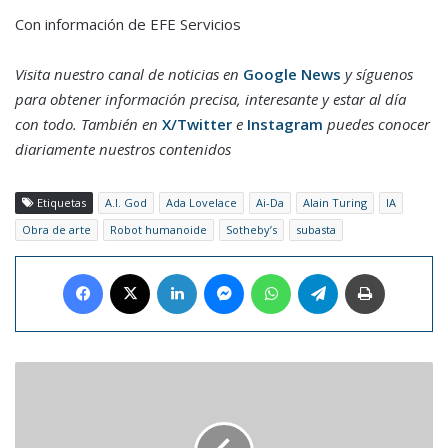
Con información de EFE Servicios
Visita nuestro canal de noticias en
Google News
y síguenos
para obtener información precisa, interesante y estar al día
con todo. También en
X/Twitter
e
Instagram
puedes conocer
diariamente nuestros contenidos
Etiquetas
A.I. God
Ada Lovelace
Ai-Da
Alain Turing
IA
Obra de arte
Robot humanoide
Sotheby’s
subasta
Facebook
X
LinkedIn
Messenger
WhatsApp
Telegram
Imprimir
Sudamericano
U15
Femenino:
Venezuela