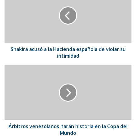
a
la
Hacienda
española
de
violar
su
intimidad
Shakira acusó a la Hacienda española de violar su
intimidad
Árbitros
venezolanos
harán
historia
en
la
Copa
del
Mundo
Árbitros venezolanos harán historia en la Copa del
Mundo