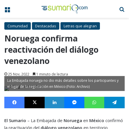
Menú
B
Comunidad
Destacadas
Letras que alegran
Noruega confirma
reactivación del diálogo
venezolano
25 Nov, 2022
1 minuto de lectura
La Embajada noruega no dio más detalles sobre los participantes y
el lugar de la negociación en México (Foto: Archivo)
Facebook
X
LinkedIn
Messenger
WhatsApp
Te
El Sumario
– La Embajada de
Noruega
en
México
confirmó
la reactivación del
diálogo venezolano
en territorio