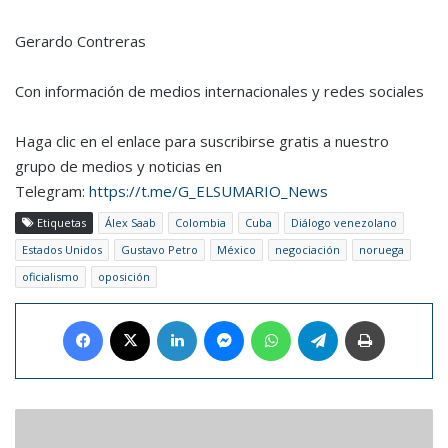
Gerardo Contreras
Con información de medios internacionales y redes sociales
Haga clic en el enlace para suscribirse gratis a nuestro
grupo de medios y noticias en
Telegram:
https://t.me/G_ELSUMARIO_News
Etiquetas
Álex Saab
Colombia
Cuba
Diálogo venezolano
Estados Unidos
Gustavo Petro
México
negociación
noruega
oficialismo
oposición
Facebook
X
LinkedIn
Messenger
WhatsApp
Telegram
Imprimir
Shakira
acusó