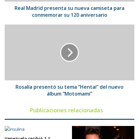
su
120
Real Madrid presenta su nueva camiseta para
aniversario
conmemorar su 120 aniversario
Rosalía
presentó
su
tema
“Hentai”
del
nuevo
álbum
“Motomami”
Rosalía presentó su tema “Hentai” del nuevo
álbum “Motomami”
Publicaciones relacionadas
Venezuela recibió 1,1