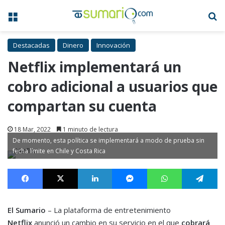
Menú
B
Destacadas
Dinero
Innovación
Netflix implementará un
cobro adicional a usuarios que
compartan su cuenta
18 Mar, 2022
1 minuto de lectura
De momento, esta política se implementará a modo de prueba sin
fecha límite en Chile y Costa Rica
Facebook
X
LinkedIn
Messenger
WhatsApp
Te
El Sumario
– La plataforma de entretenimiento
Netflix
anunció un cambio en su servicio en el que
cobrará