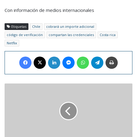
Con información de medios internacionales
Etiquetas
Chile
cobrará un importe adicional
código de verificación
compartan las credenciales
Costa rica
Netflix
Facebook
X
LinkedIn
Messenger
WhatsApp
Telegram
Imprimir
Real
Madrid
presenta
su
nueva
camiseta
para
conmemorar