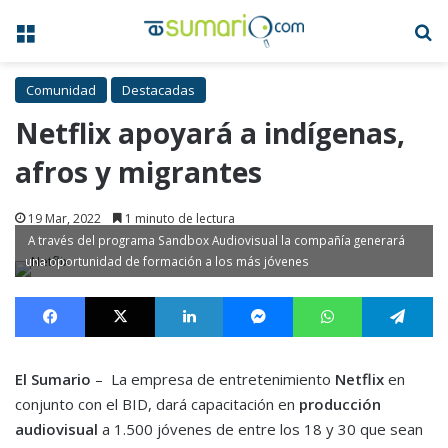
Menú
B
Comunidad
Destacadas
Netflix apoyará a indígenas,
afros y migrantes
19 Mar, 2022
1 minuto de lectura
A través del programa Sandbox Audiovisual la compañía generará
una oportunidad de formación a los más jóvenes
Facebook
X
LinkedIn
Messenger
WhatsApp
Te
El Sumario
– La empresa de entretenimiento
Netflix
en
conjunto con el BID, dará capacitación en
producción
audiovisual
a 1.500 jóvenes de entre los 18 y 30 que sean