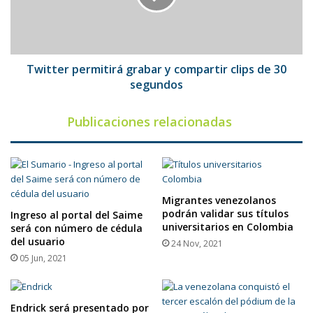
clips
de
30
segundos
Twitter permitirá grabar y compartir clips de 30
segundos
Publicaciones relacionadas
Migrantes venezolanos
podrán validar sus títulos
Ingreso al portal del Saime
universitarios en Colombia
será con número de cédula
del usuario
24 Nov, 2021
05 Jun, 2021
Endrick será presentado por