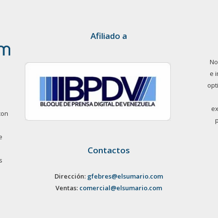
Afiliado a
No
e 
opt
ex
con
e
Contactos
s
Dirección:
gfebres@elsumario.com
Ventas:
comercial@elsumario.com