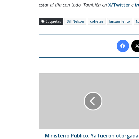
estar al día con todo. También en
X/Twitter
e
I
Etiquetas
Bill Nelson
cohetes
lanzamiento
N
Face
Ministerio
Público:
Ya
fueron
otorgadas
y
ejecutadas
225
medidas
sustitutivas
Ministerio Público: Ya fueron otorgada