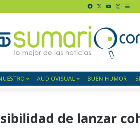
Facebook
X
YouTube
Instagr
Barr
NUESTRO
AUDIOVISUAL
BUEN HUMOR
S
ibilidad de lanzar co