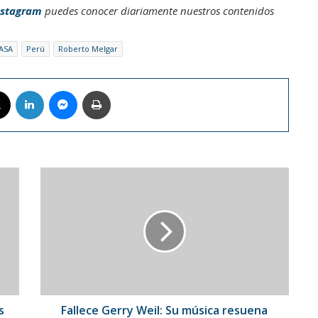
nstagram
puedes conocer diariamente nuestros contenidos
ASA
Perú
Roberto Melgar
book
X
LinkedIn
Messenger
Imprimir
Fallece
Gerry
Weil:
Su
música
resuena
libre
en
la
eternidad
s
Fallece Gerry Weil: Su música resuena