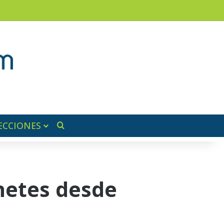
am
a lateral
ECCIONES
Buscar por
hetes desde