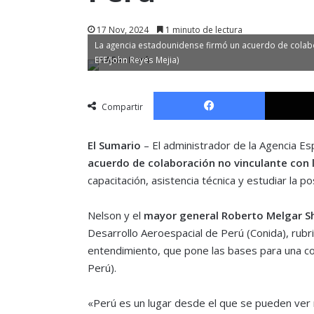
17 Nov, 2024
1 minuto de lectura
La agencia estadounidense firmó un acuerdo de colabor
EFE/John Reyes Mejia)
Facebook
Compartir
El Sumario
– El administrador de la Agencia E
acuerdo de colaboración no vinculante con l
capacitación, asistencia técnica y estudiar la 
Nelson y el
mayor general Roberto Melgar S
Desarrollo Aeroespacial de Perú (Conida), rub
entendimiento, que pone las bases para una co
Perú).
«Perú es un lugar desde el que se pueden ver 