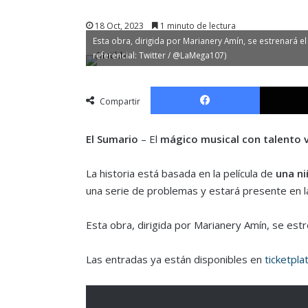
18 Oct, 2023
1 minuto de lectura
Esta obra, dirigida por Marianery Amín, se estrenará 
referencial: Twitter / @LaMega107)
Facebook
Compartir
El Sumario
– El
mágico musical con talento 
La historia está basada en la película de
una ni
una serie de problemas y estará presente en la
Esta obra, dirigida por Marianery Amín, se est
Las entradas ya están disponibles en
ticketpla