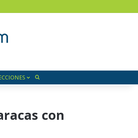
am
a lateral
ECCIONES
Buscar por
aracas con