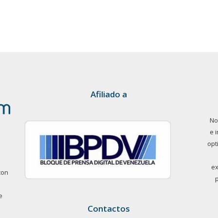
Afiliado a
No
e 
opt
ex
con
e
Contactos