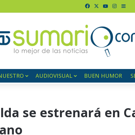
Facebook
X
YouTube
Instagr
Barr
NUESTRO
AUDIOVISUAL
BUEN HUMOR
S
lda se estrenará en C
lano