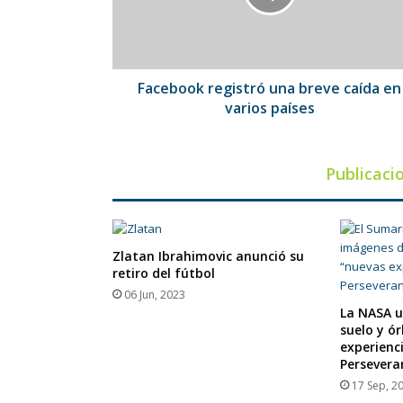
en
varios
países
Facebook registró una breve caída en
varios países
Publicaci
Zlatan Ibrahimovic anunció su
retiro del fútbol
06 Jun, 2023
La NASA u
suelo y ó
experienci
Persevera
17 Sep, 2