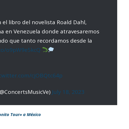
 el libro del novelista Roald Dahl,
ha en Venezuela donde atravesaremos
ndo que tanto recordamos desde la
t.co/o9pW9e5kcQ
.twitter.com/cjOBQtc64p
(@ConcertsMusicVe)
July 18, 2023
onito Tour» a México