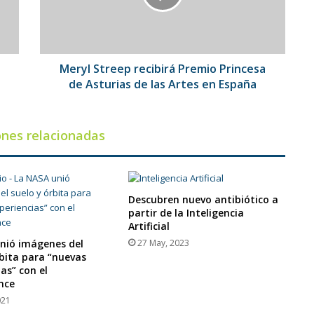
de
Asturias
de
las
Artes
Meryl Streep recibirá Premio Princesa
en
de Asturias de las Artes en España
España
ones relacionadas
Descubren nuevo antibiótico a
partir de la Inteligencia
Artificial
nió imágenes del
27 May, 2023
rbita para “nuevas
as” con el
nce
021