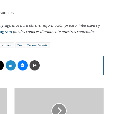
sociales
s
y síguenos para obtener información precisa, interesante y
tagram
puedes conocer diariamente nuestros contenidos
enezolano
Teatro Teresa Carreño
book
X
LinkedIn
Messenger
Imprimir
Meryl
Streep
recibirá
Premio
Princesa