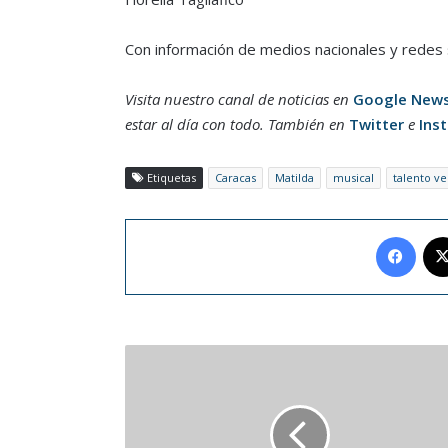
Con información de medios nacionales y redes 
Visita nuestro canal de noticias en
Google New
estar al día con todo. También en
Twitter
e
Ins
Etiquetas
Caracas
Matilda
musical
talento v
Face
Facebook
registró
una
breve
caída