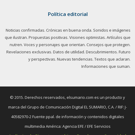
Política editorial
Noticias confirmadas. Crónicas en buena onda. Sonidos e imágenes
que ilustran. Propuestas positivas. Visiones optimistas. Artículos que
nutren. Voces y personajes que orientan. Consejos que protegen.
Revelaciones exclusivas. Datos de utilidad. Descubrimientos. Futuro
y perspectivas. Nuevas tendencias. Textos que aclaran.
Informaciones que suman.
© 2015. Derechos reservados, elsumario.com es un producto y
marca del Grupo de Comunicación Digital EL SUMARIO, C.A. / RIF: J-
40582970-2 Fuente ppal. de información y contenidos digitales
multimedia América: Agencia EFE / EFE Servicios