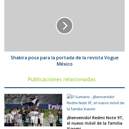
Shakira
posa
para
la
portada
de
la
revista
Vogue
México
Shakira posa para la portada de la revista Vogue
México
Publicaciones relacionadas
¡Bienvenido! Redmi Note 9T,
el nuevo móvil de la familia
Xiaomi