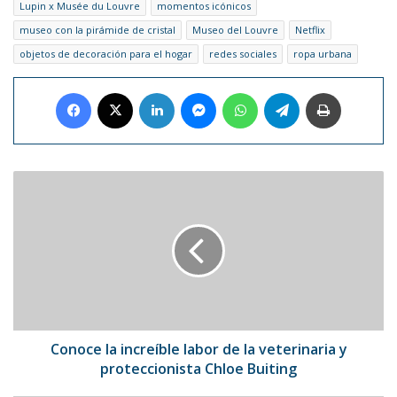
Lupin x Musée du Louvre
momentos icónicos
museo con la pirámide de cristal
Museo del Louvre
Netflix
objetos de decoración para el hogar
redes sociales
ropa urbana
Facebook
X
LinkedIn
Messenger
WhatsApp
Telegram
Imprimir
Conoce
la
increíble
labor
de
la
veterinaria
y
proteccionista
Chloe
Conoce la increíble labor de la veterinaria y
Buiting
proteccionista Chloe Buiting