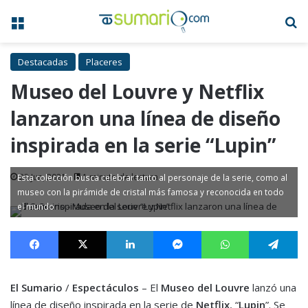
Menú
B
Destacadas
Placeres
Museo del Louvre y Netflix
lanzaron una línea de diseño
inspirada en la serie “Lupin”
23 Jun, 2021
1 minuto de lectura
Esta colección busca celebrar tanto al personaje de la serie, como al
museo con la pirámide de cristal más famosa y reconocida en todo
el mundo
Facebook
X
LinkedIn
Messenger
WhatsApp
Te
El Sumario
/
Espectáculos
– El
Museo del Louvre
lanzó una
línea de diseño inspirada en la serie de
Netflix
, “
Lupin
”. Se