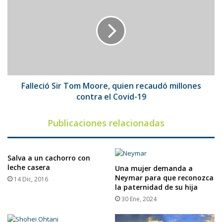
Sir
Tom
Moore,
quien
recaudó
millones
contra
el
Covid-
Falleció Sir Tom Moore, quien recaudó millones
19
contra el Covid-19
Publicaciones relacionadas
Salva a un cachorro con
leche casera
Una mujer demanda a
Neymar para que reconozca
14 Dic, 2016
la paternidad de su hija
30 Ene, 2024