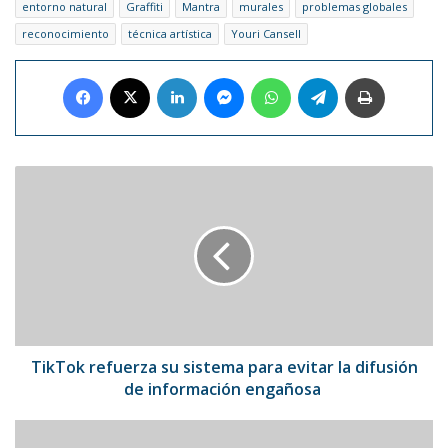
entorno natural
Graffiti
Mantra
murales
problemas globales
reconocimiento
técnica artística
Youri Cansell
Facebook
X
LinkedIn
Messenger
WhatsApp
Telegram
Imprimir
TikTok
refuerza
su
sistema
para
evitar
la
difusión
de
información
TikTok refuerza su sistema para evitar la difusión
engañosa
de información engañosa
Falleció