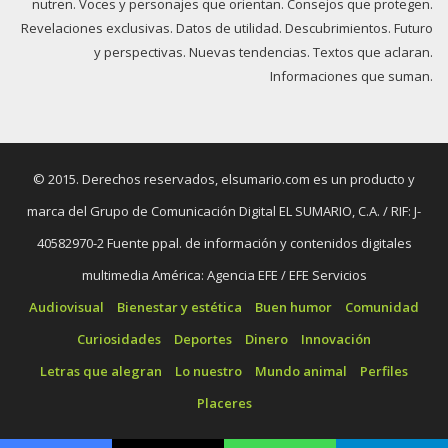
nutren. Voces y personajes que orientan. Consejos que protegen.
Revelaciones exclusivas. Datos de utilidad. Descubrimientos. Futuro
y perspectivas. Nuevas tendencias. Textos que aclaran.
Informaciones que suman.
© 2015. Derechos reservados, elsumario.com es un producto y
marca del Grupo de Comunicación Digital EL SUMARIO, C.A. / RIF: J-
40582970-2 Fuente ppal. de información y contenidos digitales
multimedia América: Agencia EFE / EFE Servicios
Audiovisual
Bienestar y estética
Buen humor
Comunidad
Curiosidades
Deportes
Dinero
Innovación
Letras que alegran
Lo nuestro
Mundo animal
Perfiles
Placeres