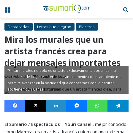
Menú
B
Destacadas
Letras que alegran
Placeres
Mira los murales que un
artista francés crea para
dejar mensajes importantes
“Pintar murales no solo es un acto exclusivamente social; es ir al
03 Feb, 2021
1 minuto de lectura
encuentro de la gente, interactuar ampliamente con el ambiente me
permite avanzar en la sociedad que conocemos con lo natural”,
sostiene Youri Cansell
Facebook
X
LinkedIn
Messenger
WhatsApp
Te
El Sumario
/
Espectáculos
–
Youri Cansell
, mejor conocido
como
Mantra
, es un artista francés quien con una extrema