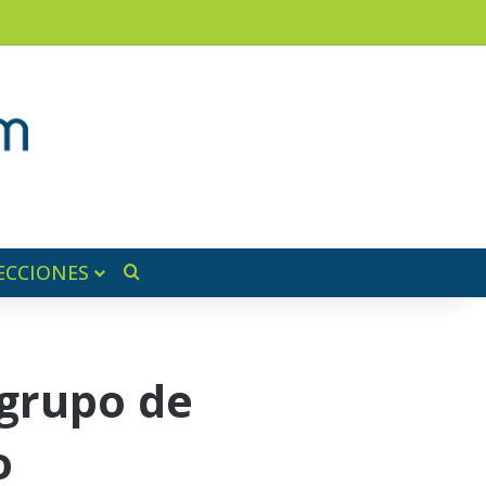
am
a lateral
ECCIONES
Buscar por
 grupo de
o