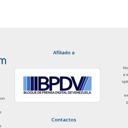
Afiliado a
No
e 
opt
ex
con
e
Contactos
s