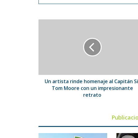
Un
artista
rinde
homenaje
al
Capitán
Sir
Tom
Moore
con
Un artista rinde homenaje al Capitán Si
un
Tom Moore con un impresionante
impresionante
retrato
retrato
Publicaci