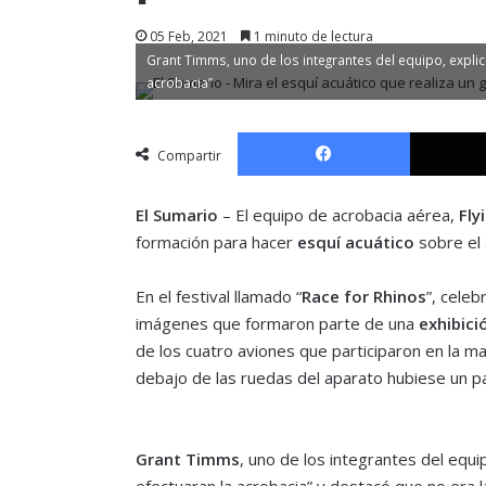
05 Feb, 2021
1 minuto de lectura
Grant Timms, uno de los integrantes del equipo, explic
acrobacia”
Facebook
Compartir
El Sumario
– El equipo de acrobacia aérea,
Fly
formación para hacer
esquí acuático
sobre el
En el festival llamado “
Race for Rhinos
”, celeb
imágenes que formaron parte de una
exhibici
de los cuatro aviones que participaron en la m
debajo de las ruedas del aparato hubiese un pa
Grant Timms
, uno de los integrantes del equi
efectuaran la acrobacia” y destacó que no era l