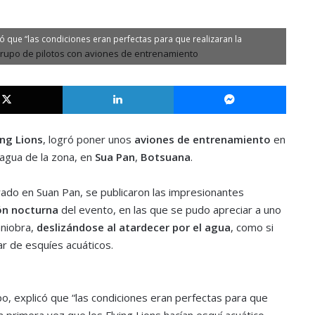
ó que “las condiciones eran perfectas para que realizaran la
X
LinkedIn
Messe
ing Lions
, logró poner unos
aviones de entrenamiento
en
 agua de la zona, en
Sua Pan
,
Botsuana
.
rado en Suan Pan, se publicaron las impresionantes
ón nocturna
del evento, en las que se pudo apreciar a uno
aniobra,
deslizándose al atardecer por el agua
,
como si
r de esquíes acuáticos.
po, explicó que “las condiciones eran perfectas para que
a primera vez que los Flying Lions hacían esquí acuático