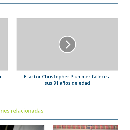
El
actor
Christopher
Plummer
fallece
a
sus
91
años
de
r
El actor Christopher Plummer fallece a
edad
sus 91 años de edad
ones relacionadas