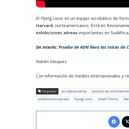
El Flying Lions es un equipo acrobático de for
Harvard
,
norteamericanos. Está en funcionami
exhibiciones aéreas
importantes en Sudáfrica
De interés:
Prueba de ADN lleva las raíces de C
Rubén Vásquez
Con información de medios internacionales y r
Etiquetas
acrobacia aérea
aviones de entrenamie
exhibiciones aéreas
Flying Lions
Grant Timms
Har
Face