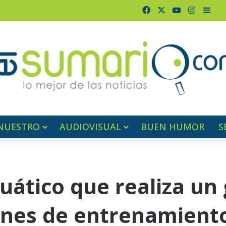
Facebook
X
YouTube
Instagr
Barr
NUESTRO
AUDIOVISUAL
BUEN HUMOR
S
cuático que realiza un
iones de entrenamient