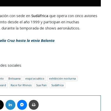
mación con sede en
Sudáfrica
que opera con cinco aviones
ento desde el año 1999 y participan en muchas
, durante la temporada de shows aeronáuticos.
elia Cruz hasta la etnia Balanta
edes sociales
nto
Botsuana
esquí acuático
exhibición nocturna
vard
Race for Rhinos
Sua Pan
Sudáfrica
book
X
LinkedIn
Messenger
Imprimir