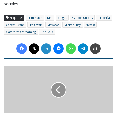
sociales
Etiquetas
criminales
DEA
drogas
Estados Unidos
Filadelfia
Gareth Evans
Iko Uwais
Mafiosos
Michael Bay
Netflix
plataforma streaming
The Raid
Facebook
X
LinkedIn
Messenger
WhatsApp
Telegram
Imprimir
WhatsApp
trabaja
en
un
reproductor
para
escuchar
notas
de