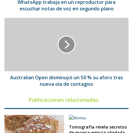
voz
WhatsApp trabaja en un reproductor para
en
escuchar notas de voz en segundo plano
segundo
plano
Australian
Open
disminuyó
un
50
%
su
aforo
tras
nueva
Australian Open disminuyó un 50 % su aforo tras
ola
nueva ola de contagios
de
contagios
Publicaciones relacionadas
Tomografía revela secretos
de momia egipcia olvidada