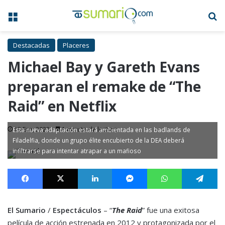
Menú
B
Destacadas
Placeres
Michael Bay y Gareth Evans
preparan el remake de “The
Raid” en Netflix
13 Ene, 2022
1 minuto de lectura
Esta nueva adaptación estará ambientada en las badlands de
Filadelfia, donde un grupo élite encubierto de la DEA deberá
infiltrarse para intentar atrapar a un mafioso
Facebook
X
LinkedIn
Messenger
WhatsApp
Te
El Sumario
/
Espectáculos
– “
The Raid
” fue una exitosa
película de acción estrenada en 2012 y protagonizada por el