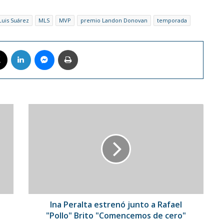
Luis Suárez
MLS
MVP
premio Landon Donovan
temporada
book
X
LinkedIn
Messenger
Imprimir
Ina
Peralta
estrenó
junto
a
Rafael
"Pollo"
Brito
"Comencemos
de
Ina Peralta estrenó junto a Rafael
cero"
"Pollo" Brito "Comencemos de cero"