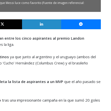
ue Messi luce como favorito (Fuente de imagen referencial:
X
LinkedIn
Messe
ran entre los cinco aspirantes al premio Landon
 la liga.
tinos
ya que junto al argentino y el uruguayo (ambos del
lo ‘Cucho’ Hernández (Columbus Crew) y el brasileño
eta la lista de aspirantes a un MVP
que el año pasado se
o
tras una impresionante campaña en la que sumó 20 goles