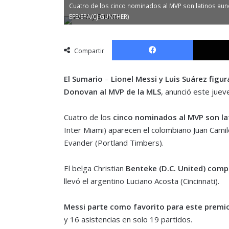
Cuatro de los cinco nominados al MVP son latinos aunq
EFE/EPA/CJ GUNTHER)
Facebook
Compartir
El Sumario
–
Lionel Messi y Luis Suárez figu
Donovan al MVP de la MLS
, anunció este jueves
Cuatro de los
cinco nominados al MVP son la
Inter Miami) aparecen el colombiano Juan Cami
Evander (Portland Timbers).
El belga Christian
Benteke (D.C. United) compl
llevó el argentino Luciano Acosta (Cincinnati).
Messi parte como favorito para este premi
y 16 asistencias en solo 19 partidos.