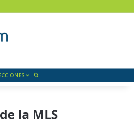
am
a lateral
ECCIONES
Buscar por
 de la MLS