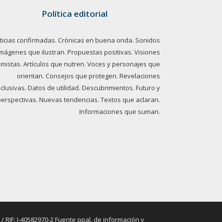
Política editorial
ticias confirmadas. Crónicas en buena onda. Sonidos
imágenes que ilustran. Propuestas positivas. Visiones
imistas. Artículos que nutren. Voces y personajes que
orientan. Consejos que protegen. Revelaciones
clusivas. Datos de utilidad. Descubrimientos. Futuro y
perspectivas. Nuevas tendencias. Textos que aclaran.
Informaciones que suman.
RIF: J-40582970-2 Fuente ppal. de información y