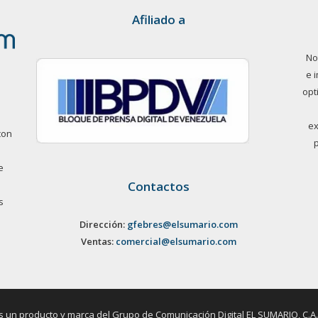
Afiliado a
No
e 
opt
ex
con
e
Contactos
s
Dirección:
gfebres@elsumario.com
Ventas:
comercial@elsumario.com
un producto y marca del Grupo de Comunicación Digital EL SUMARIO, C.A. / 