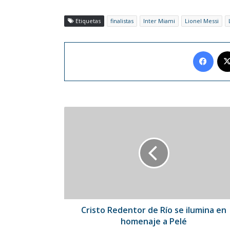
Etiquetas
finalistas
Inter Miami
Lionel Messi
Face
Cristo
Redentor
de
Río
se
ilumina
en
homenaje
a
Pelé
Cristo Redentor de Río se ilumina en
homenaje a Pelé