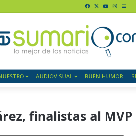
Facebook
X
YouTube
Instagr
Barr
NUESTRO
AUDIOVISUAL
BUEN HUMOR
S
rez, finalistas al MVP