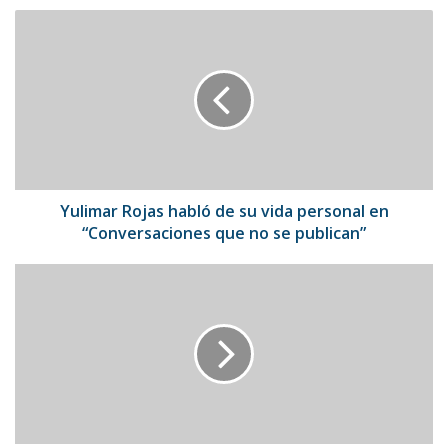
Yulimar
Rojas
habló
de
su
vida
personal
en
“Conversaciones
que
Yulimar Rojas habló de su vida personal en
no
“Conversaciones que no se publican”
se
publican”
BTS
promueve
en
la
ONU
las
metas
globales
de