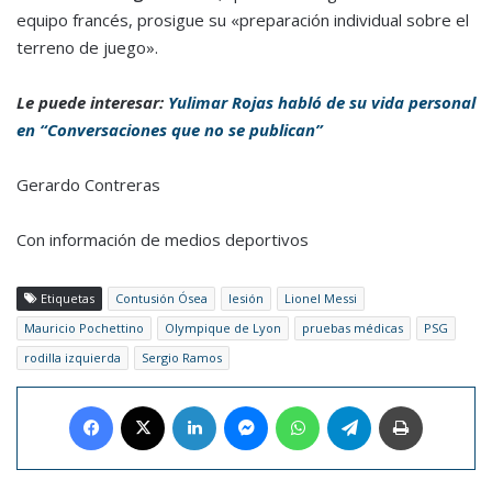
equipo francés, prosigue su «preparación individual sobre el
terreno de juego».
Le puede interesar:
Yulimar Rojas habló de su vida personal
en “Conversaciones que no se publican”
Gerardo Contreras
Con información de medios deportivos
Etiquetas
Contusión Ósea
lesión
Lionel Messi
Mauricio Pochettino
Olympique de Lyon
pruebas médicas
PSG
rodilla izquierda
Sergio Ramos
Facebook
X
LinkedIn
Messenger
WhatsApp
Telegram
Imprimir