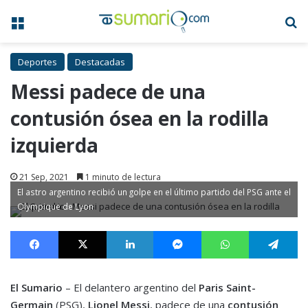
Menú
B
Deportes
Destacadas
Messi padece de una
contusión ósea en la rodilla
izquierda
21 Sep, 2021
1 minuto de lectura
El astro argentino recibió un golpe en el último partido del PSG ante el
Olympique de Lyon
Facebook
X
LinkedIn
Messenger
WhatsApp
Te
El Sumario
– El delantero argentino del
Paris Saint-
Germain
(PSG),
Lionel Messi
, padece de una
contusión