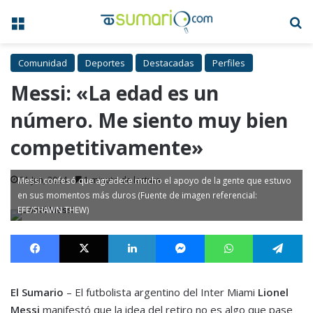
Menú
B
Comunidad
Deportes
Destacadas
Perfiles
Messi: «La edad es un
número. Me siento muy bien
competitivamente»
21 Jun, 2024
1 minuto de lectura
Messi confesó que agradece mucho el apoyo de la gente que estuvo
en sus momentos más duros (Fuente de imagen referencial:
EFE/SHAWN THEW)
Facebook
X
LinkedIn
Messenger
WhatsApp
Te
El Sumario
– El futbolista argentino del Inter Miami
Lionel
Messi
manifestó que la idea del retiro no es algo que pase