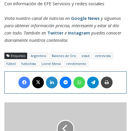
Con información de EFE Servicios y redes sociales
Visita nuestro canal de noticias en
Google News
y síguenos
para obtener información precisa, interesante y estar al día
con todo. También en
Twitter
e
Instagram
puedes conocer
diariamente nuestros contenidos
Etiquetas
Argentino
Balones de Oro
edad
entrevista
fútbol
futbolista
Lionel Messi
rendimiento
Facebook
X
LinkedIn
Messenger
WhatsApp
Telegram
Imprimir
La
Vinotinto
ya
distribuyó
sus