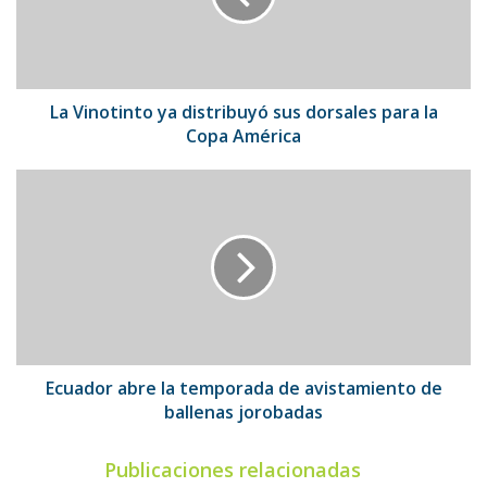
dorsales
para
la
Copa
América
La Vinotinto ya distribuyó sus dorsales para la
Copa América
Ecuador
abre
la
temporada
de
avistamiento
de
ballenas
jorobadas
Ecuador abre la temporada de avistamiento de
ballenas jorobadas
Publicaciones relacionadas