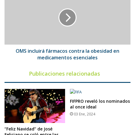
fármacos
contra
la
obesidad
en
medicamentos
esenciales
OMS incluirá fármacos contra la obesidad en
medicamentos esenciales
Publicaciones relacionadas
FIFPRO reveló los nominados
al once ideal
03 Ene, 2024
“Feliz Navidad” de José
Feliciano se coló entre las