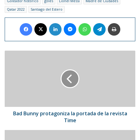
Goleador histórico
goles
Lionel Messi
Madre de Ciudades
Qatar 2022
Santiago del Estero
Facebook
X
LinkedIn
Messenger
WhatsApp
Telegram
Imprimir
Bad
Bunny
protagoniza
la
portada
de
la
revista
Time
Bad Bunny protagoniza la portada de la revista
Time
OMS
incluirá