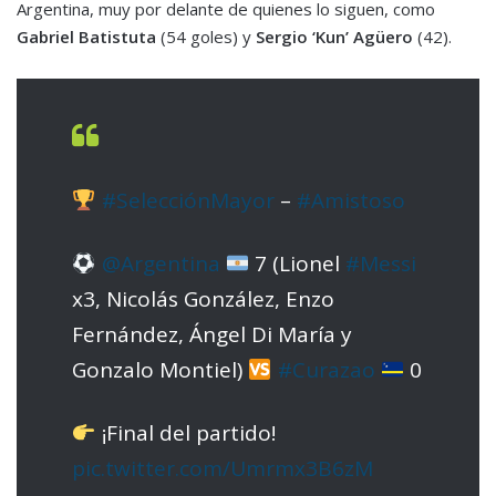
Argentina, muy por delante de quienes lo siguen, como
Gabriel Batistuta
(54 goles) y
Sergio ‘Kun’ Agüero
(42).
#SelecciónMayor
–
#Amistoso
@Argentina
7 (Lionel
#Messi
x3, Nicolás González, Enzo
Fernández, Ángel Di María y
Gonzalo Montiel)
#Curazao
0
¡Final del partido!
pic.twitter.com/Umrmx3B6zM