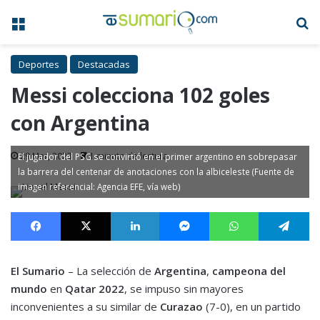
Menú
B
Deportes
Destacadas
Messi colecciona 102 goles
con Argentina
29 Mar, 2023
1 minuto de lectura
El jugador del PSG se convirtió en el primer argentino en sobrepasar
la barrera del centenar de anotaciones con la albiceleste (Fuente de
imagen referencial: Agencia EFE, vía web)
Facebook
X
LinkedIn
Messenger
WhatsApp
Te
El Sumario
– La selección de
Argentina
,
campeona del
mundo
en
Qatar 2022
, se impuso sin mayores
inconvenientes a su similar de
Curazao
(7-0), en un partido