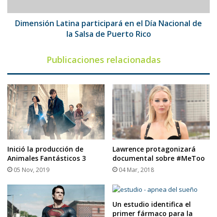
de
la
Salsa
Dimensión Latina participará en el Día Nacional de
de
la Salsa de Puerto Rico
Puerto
Rico
Publicaciones relacionadas
Inició la producción de
Lawrence protagonizará
Animales Fantásticos 3
documental sobre #MeToo
05 Nov, 2019
04 Mar, 2018
Un estudio identifica el
primer fármaco para la