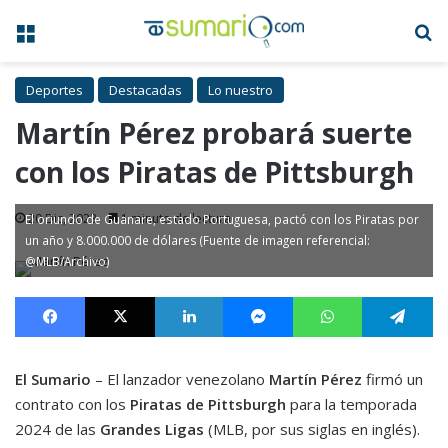
Menú
B
Deportes
Destacadas
Lo nuestro
Martín Pérez probará suerte
con los Piratas de Pittsburgh
20 Dic, 2023
1 minuto de lectura
El oriundo de Guanare, estado Portuguesa, pactó con los Piratas por
un año y 8.000.000 de dólares (Fuente de imagen referencial:
@MLB/Archivo)
Facebook
X
LinkedIn
Messenger
WhatsApp
Te
El Sumario
– El lanzador venezolano
Martín Pérez
firmó un
contrato con los
Piratas de Pittsburgh
para la temporada
2024 de las
Grandes Ligas
(MLB, por sus siglas en inglés).