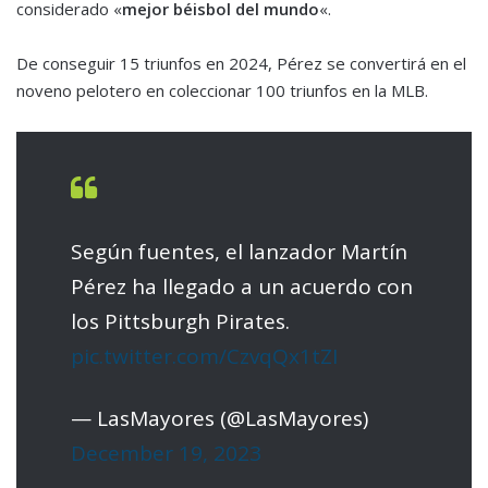
considerado «
mejor béisbol del mundo
«.
De conseguir 15 triunfos en 2024, Pérez se convertirá en el
noveno pelotero en coleccionar 100 triunfos en la MLB.
Según fuentes, el lanzador Martín
Pérez ha llegado a un acuerdo con
los Pittsburgh Pirates.
pic.twitter.com/CzvqQx1tZI
— LasMayores (@LasMayores)
December 19, 2023