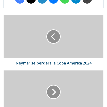
Neymar
se
perderá
la
Copa
América
2024
Neymar se perderá la Copa América 2024
Dimensión
Latina
participará
en
el
Día
Nacional