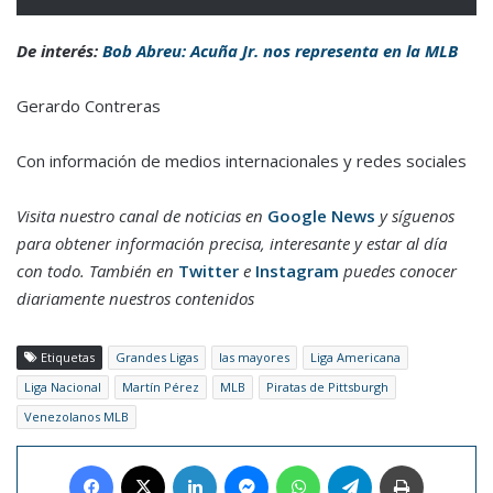
De interés:
Bob Abreu: Acuña Jr. nos representa en la MLB
Gerardo Contreras
Con información de medios internacionales y redes sociales
Visita nuestro canal de noticias en
Google News
y síguenos
para obtener información precisa, interesante y estar al día
con todo. También en
Twitter
e
Instagram
puedes conocer
diariamente nuestros contenidos
Etiquetas
Grandes Ligas
las mayores
Liga Americana
Liga Nacional
Martín Pérez
MLB
Piratas de Pittsburgh
Venezolanos MLB
Facebook
X
LinkedIn
Messenger
WhatsApp
Telegram
Imprimir