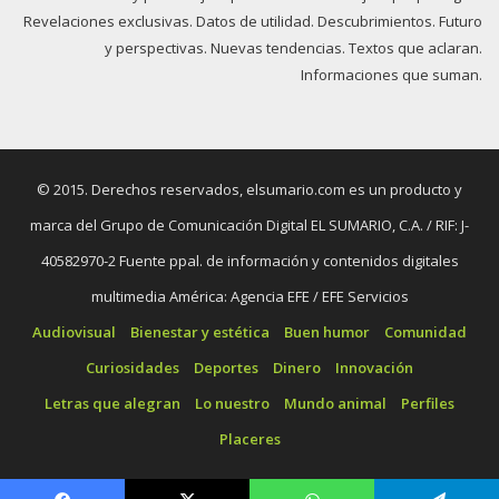
Revelaciones exclusivas. Datos de utilidad. Descubrimientos. Futuro
y perspectivas. Nuevas tendencias. Textos que aclaran.
Informaciones que suman.
© 2015. Derechos reservados, elsumario.com es un producto y
marca del Grupo de Comunicación Digital EL SUMARIO, C.A. / RIF: J-
40582970-2 Fuente ppal. de información y contenidos digitales
multimedia América: Agencia EFE / EFE Servicios
Audiovisual
Bienestar y estética
Buen humor
Comunidad
Curiosidades
Deportes
Dinero
Innovación
Letras que alegran
Lo nuestro
Mundo animal
Perfiles
Placeres