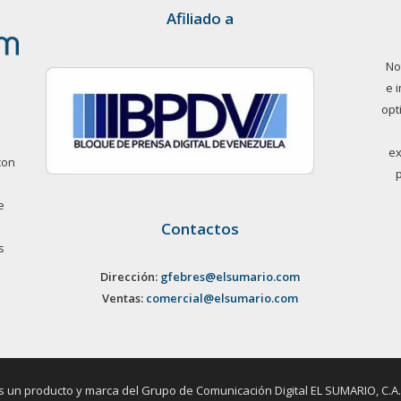
Afiliado a
No
e 
opt
ex
con
e
Contactos
s
Dirección:
gfebres@elsumario.com
Ventas:
comercial@elsumario.com
un producto y marca del Grupo de Comunicación Digital EL SUMARIO, C.A. / 