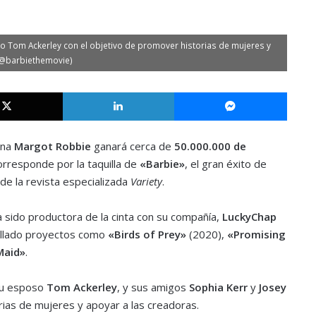
so Tom Ackerley con el objetivo de promover historias de mujeres y
: @barbiethemovie)
X
LinkedIn
Messe
ana
Margot Robbie
ganará cerca de
50.000.000 de
orresponde por la taquilla de
«Barbie»
, el gran éxito de
de la revista especializada
Variety
.
 sido productora de la cinta con su compañía,
LuckyChap
rollado proyectos como
«Birds of Prey»
(2020),
«Promising
Maid»
.
 su esposo
Tom Ackerley
, y sus amigos
Sophia Kerr
y
Josey
rias de mujeres y apoyar a las creadoras.