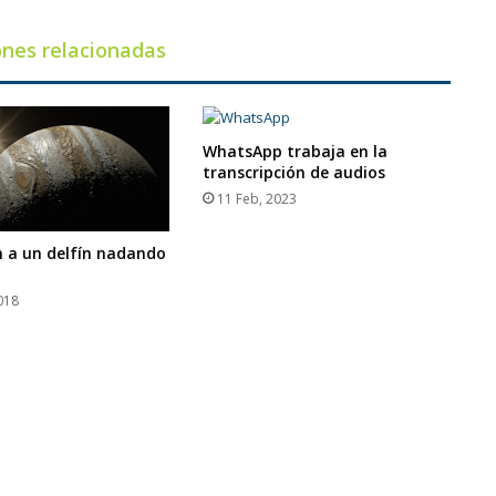
Mundo
ones relacionadas
WhatsApp trabaja en la
transcripción de audios
11 Feb, 2023
 a un delfín nadando
018