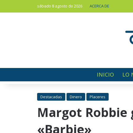
sábado 8 agosto de 2026
ACERCA DE
INICIO
LO 
Destacadas
Dinero
Placeres
Margot Robbie g
«Barbie»