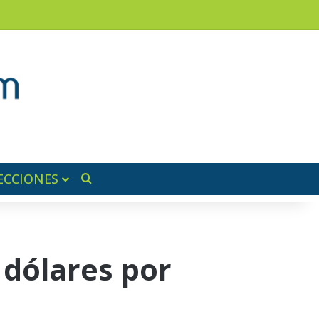
am
a lateral
ECCIONES
Buscar por
 dólares por