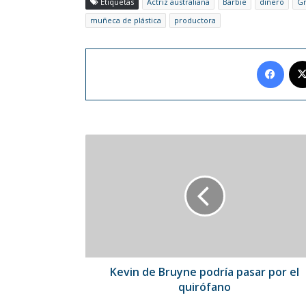
Etiquetas
Actriz australiana
Barbie
dinero
Gr
muñeca de plástica
productora
Face
Kevin
de
Bruyne
podría
pasar
por
el
quirófano
Kevin de Bruyne podría pasar por el
quirófano