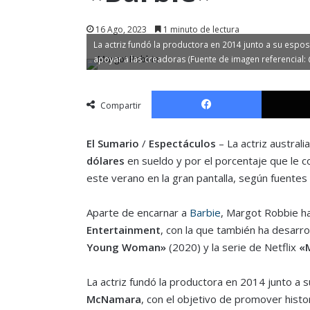
16 Ago, 2023
1 minuto de lectura
La actriz fundó la productora en 2014 junto a su espo
apoyar a las creadoras (Fuente de imagen referencial
Facebook
Compartir
El Sumario
/
Espectáculos
– La actriz australi
dólares
en sueldo y por el porcentaje que le c
este verano en la gran pantalla, según fuentes 
Aparte de encarnar a
Barbie
, Margot Robbie ha
Entertainment
, con la que también ha desar
Young Woman»
(2020) y la serie de Netflix
«
La actriz fundó la productora en 2014 junto a
McNamara
, con el objetivo de promover histo