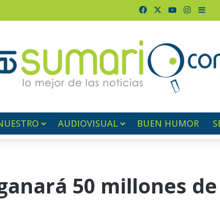
Facebook
X
YouTube
Instagr
Barr
NUESTRO
AUDIOVISUAL
BUEN HUMOR
S
anará 50 millones de