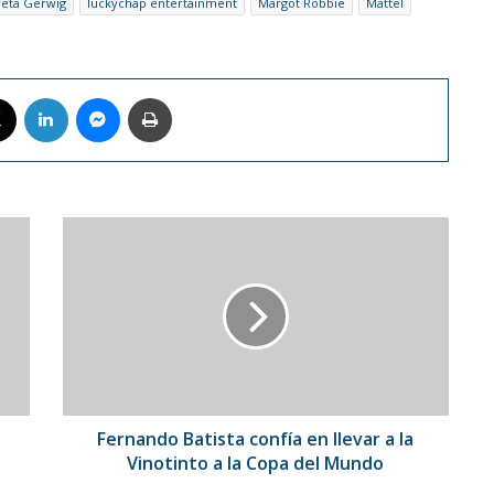
eta Gerwig
luckychap entertainment
Margot Robbie
Mattel
book
X
LinkedIn
Messenger
Imprimir
Fernando
Batista
confía
en
llevar
a
la
Vinotinto
a
la
Fernando Batista confía en llevar a la
Copa
Vinotinto a la Copa del Mundo
del