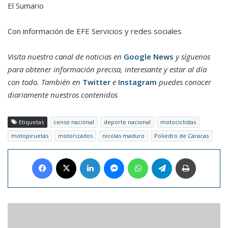
El Sumario
Con información de EFE Servicios y redes sociales
Visita nuestro canal de noticias en
Google News
y síguenos
para obtener información precisa, interesante y estar al día
con todo. También en
Twitter
e
Instagram
puedes conocer
diariamente nuestros contenidos
Etiquetas
censo nacional
deporte nacional
motociclistas
motopiruetas
motorizados
nicolas maduro
Poliedro de Caracas
Facebook
X
LinkedIn
Messenger
WhatsApp
Telegram
Imprimir
Max
Verstappen