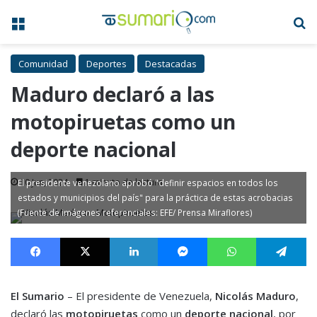
Menú
B
Comunidad
Deportes
Destacadas
Maduro declaró a las
motopiruetas como un
deporte nacional
10 Jun, 2024
1 minuto de lectura
El presidente venezolano aprobó "definir espacios en todos los
estados y municipios del país" para la práctica de estas acrobacias
(Fuente de imágenes referenciales: EFE/ Prensa Miraflores)
Facebook
X
LinkedIn
Messenger
WhatsApp
Te
El Sumario
– El presidente de Venezuela,
Nicolás Maduro
,
declaró las
motopiruetas
como un
deporte nacional
, por