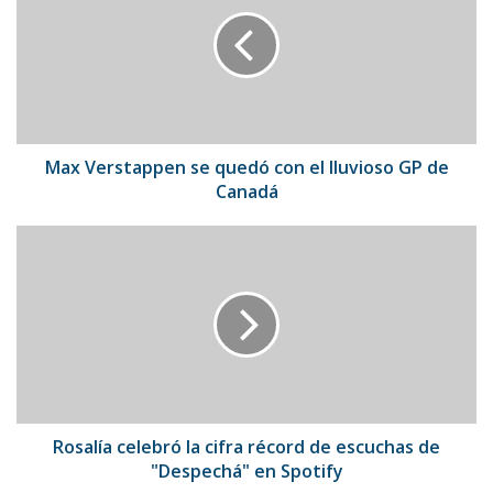
se
quedó
con
el
lluvioso
GP
de
Canadá
Max Verstappen se quedó con el lluvioso GP de
Canadá
Rosalía
celebró
la
cifra
récord
de
escuchas
de
"Despechá"
en
Rosalía celebró la cifra récord de escuchas de
Spotify
"Despechá" en Spotify