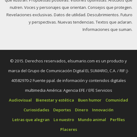
que ilustran. Propuestas positivas. Visiones optimistas. Artículos que
nutren. Voces y personajes que orientan. Consejos que protegen.
Revelaciones exclusivas. Datos de utilidad. Descubrimientos. Futuro
y perspectivas. Nuevas tendencias. Textos que aclaran.
Informaciones que suman.
© 2015. Derechos reservados, elsumario.com es un producto y
marca del Grupo de Comunicación Digital EL SUMARIO, C.A. / RIF: J-
40582970-2 Fuente ppal. de información y contenidos digitales
multimedia América: Agencia EFE / EFE Servicios
Audiovisual
Bienestar y estética
Buen humor
Comunidad
Curiosidades
Deportes
Dinero
Innovación
Letras que alegran
Lo nuestro
Mundo animal
Perfiles
Placeres