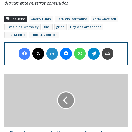
diariamente nuestros contenidos
Etiquetas
Andriy Lunin
Borussia Dortmund
Carlo Ancelotti
Estadio de Wembley
final
gripe
Liga de Campeones
Real Madrid
Thibaut Courtois
Facebook
X
LinkedIn
Messenger
WhatsApp
Telegram
Imprimir
Descubren
una
relación
entre
la
flora
intestinal
y
el