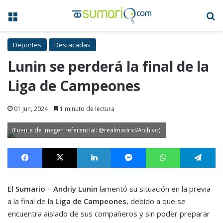
Menú
B
Deportes
Destacadas
Lunin se perderá la final de la
Liga de Campeones
01 Jun, 2024
1 minuto de lectura
(Fuente de imagen referencial: @realmadrid/Archivo)
Facebook
X
LinkedIn
Messenger
WhatsApp
Te
El Sumario
–
Andriy Lunin
lamentó su situación en la previa
a la final de la
Liga de Campeones
, debido a que se
encuentra aislado de sus compañeros y sin poder preparar