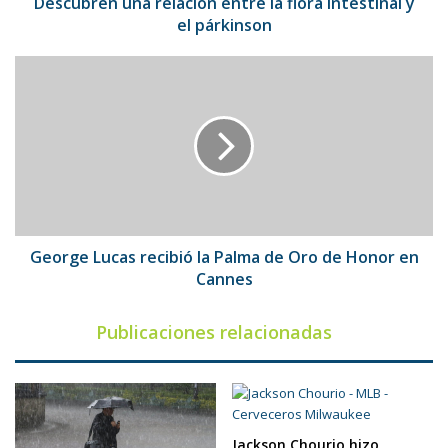
párkinson
Descubren una relación entre la flora intestinal y
el párkinson
George
Lucas
recibió
la
Palma
de
Oro
de
Honor
en
George Lucas recibió la Palma de Oro de Honor en
Cannes
Cannes
Publicaciones relacionadas
Jackson Chourio hizo